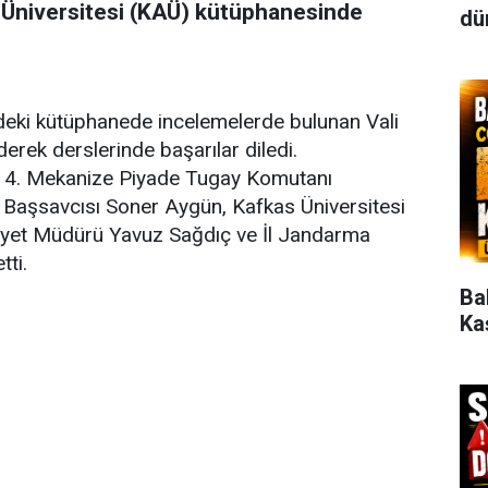
s Üniversitesi (KAÜ) kütüphanesinde
dün
ki kütüphanede incelemelerde bulunan Vali
erek derslerinde başarılar diledi.
 14. Mekanize Piyade Tugay Komutanı
Başsavcısı Soner Aygün, Kafkas Üniversitesi
niyet Müdürü Yavuz Sağdıç ve İl Jandarma
tti.
Ba
Ka