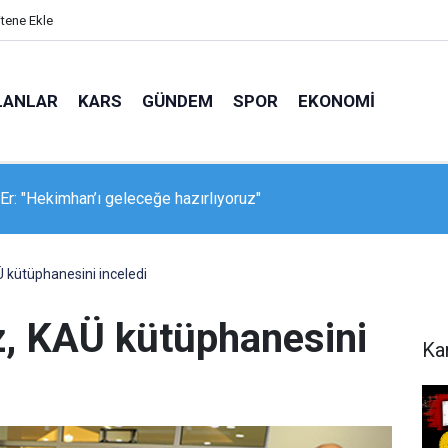
itene Ekle
LANLAR
KARS
GÜNDEM
SPOR
EKONOMI
Er: "Hekimhan’ı geleceğe hazırlıyoruz"
 Belediye Meclisi’nden vefa örneği
Ü kütüphanesini inceledi
z, KAÜ kütüphanesini
Ka