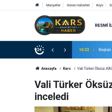
Manşetler
Günün Haberleri
Arşiv
S
RESMI İ
16:23
Başkan 
24
16:03
Aziziye
Anasayfa
Kars
Vali Türker Öksüz, KA
Vali Türker Öksü
inceledi