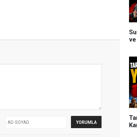
Su
ve
Ta
Ka