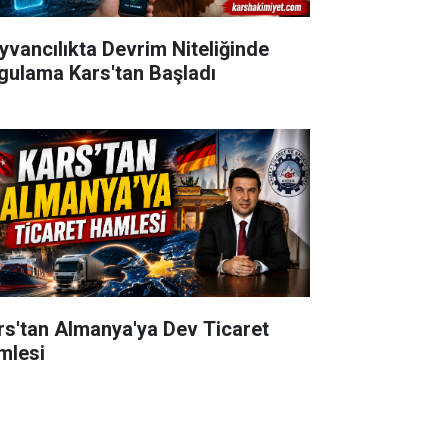
yvancılıkta Devrim Niteliğinde
gulama Kars'tan Başladı
rs'tan Almanya'ya Dev Ticaret
mlesi