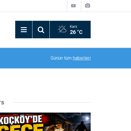
Kars
26 °C
15:59
Ağrılı öğrenci Kur’an-ı Kerim’i Güzel Okuma Yarış
Günün tüm
haberleri
rs