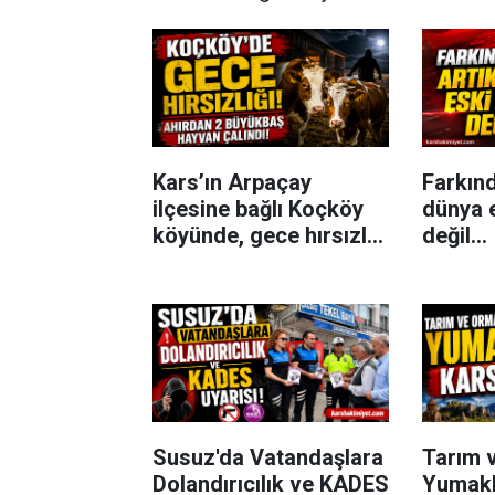
Kars’ın Arpaçay
Farkınd
ilçesine bağlı Koçköy
dünya 
köyünde, gece hırsızlık
değil...
olayı meydana geldi.
Susuz'da Vatandaşlara
Tarım 
Dolandırıcılık ve KADES
Yumakl