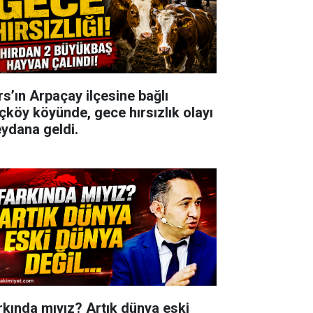
rs’ın Arpaçay ilçesine bağlı
çköy köyünde, gece hırsızlık olayı
ydana geldi.
rkında mıyız? Artık dünya eski