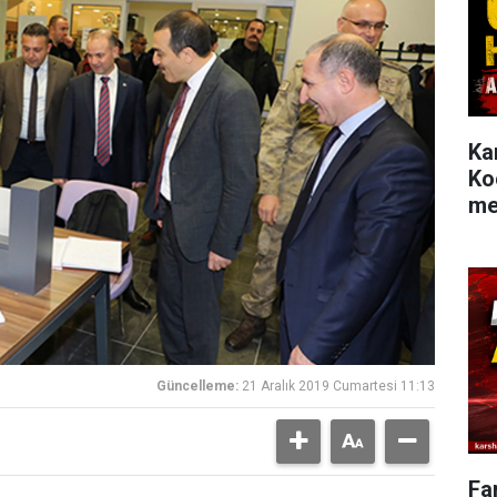
Ka
Ko
me
Güncelleme:
21 Aralık 2019 Cumartesi 11:13
Fa