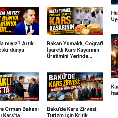
Ha
Uy
a mıyız? Artık
Bakan Yumaklı, Coğrafi
eski dünya
İşaretli Kars Kaşarının
Üretimini Yerinde
İnceledi
Ka
ha
ve Orman Bakanı
Bakü'de Kars Zirvesi:
ı Kars'ta
Turizm İçin Kritik