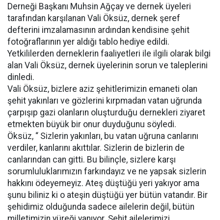
Derneği Başkanı Muhsin Ağçay ve dernek üyeleri
tarafından karşılanan Vali Öksüz, dernek şeref
defterini imzalamasının ardından kendisine şehit
fotoğraflarının yer aldığı tablo hediye edildi.
Yetkililerden derneklerin faaliyetleri ile ilgili olarak bilgi
alan Vali Öksüz, dernek üyelerinin sorun ve taleplerini
dinledi.
Vali Öksüz, bizlere aziz şehitlerimizin emaneti olan
şehit yakınları ve gözlerini kırpmadan vatan uğrunda
çarpışıp gazi olanların oluşturduğu dernekleri ziyaret
etmekten büyük bir onur duyduğunu söyledi.
Öksüz, “ Sizlerin yakınları, bu vatan uğruna canlarını
verdiler, kanlarını akıttılar. Sizlerin de bizlerin de
canlarından can gitti. Bu bilinçle, sizlere karşı
sorumluluklarımızın farkındayız ve ne yapsak sizlerin
hakkını ödeyemeyiz. Ateş düştüğü yeri yakıyor ama
şunu biliniz ki o ateşin düştüğü yer bütün vatandır. Bir
şehidimiz olduğunda sadece ailelerin değil, bütün
milletimizin yüreği yanıyor. Şehit ailelerimizi,