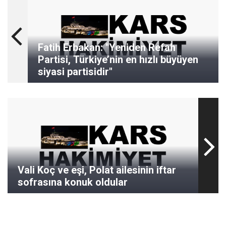
Fatih Erbakan: "Yeniden Refah
Partisi, Türkiye’nin en hızlı büyüyen
siyasi partisidir"
Vali Koç ve eşi, Polat ailesinin iftar
sofrasına konuk oldular