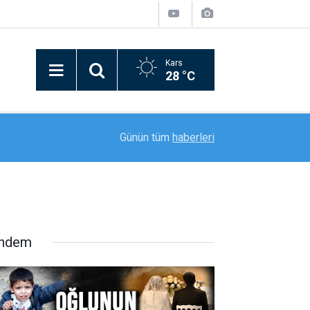
Kars
28 °C
16:36
Ağrı’da 2026-2027 eğitim öğretim yılı hazırlıklar
Günün tüm
haberleri
ndem