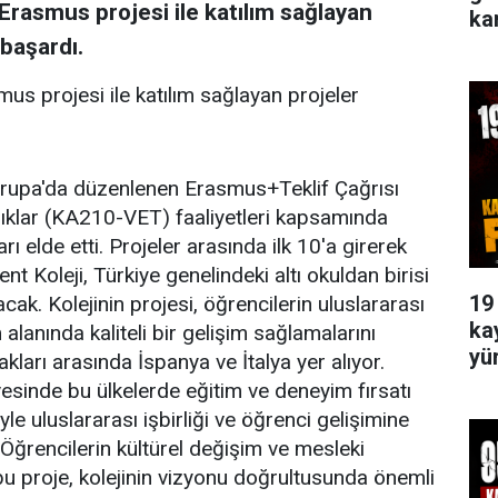
Erasmus projesi ile katılım sağlayan
ka
 başardı.
us projesi ile katılım sağlayan projeler
vrupa'da düzenlenen Erasmus+Teklif Çağrısı
lıklar (KA210-VET) faaliyetleri kapsamında
ı elde etti. Projeler arasında ilk 10'a girerek
 Koleji, Türkiye genelindeki altı okuldan birisi
19
cak. Kolejinin projesi, öğrencilerin uluslararası
ka
lanında kaliteli bir gelişim sağlamalarını
yü
ları arasında İspanya ve İtalya yer alıyor.
sinde bu ülkelerde eğitim ve deneyim fırsatı
yle uluslararası işbirliği ve öğrenci gelişimine
 Öğrencilerin kültürel değişim ve mesleki
 bu proje, kolejinin vizyonu doğrultusunda önemli