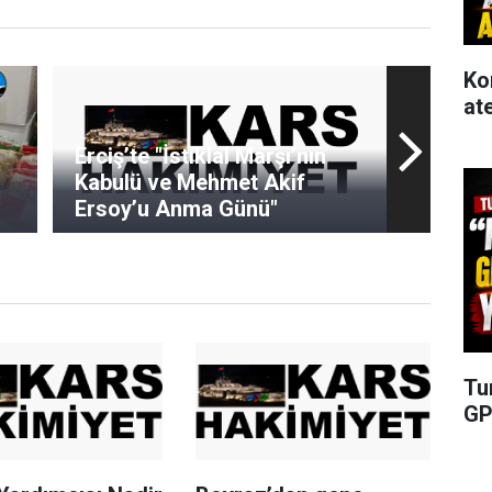
Ko
at
Erciş’te "İstiklal Marşı’nın
Kabulü ve Mehmet Akif
Ersoy’u Anma Günü"
Tu
GP