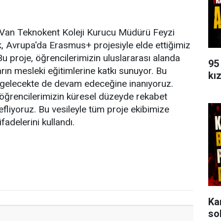
ren Van Teknokent Koleji Kurucu Müdürü Feyzi
k, Avrupa'da Erasmus+ projesiyle elde ettiğimiz
u proje, öğrencilerimizin uluslararası alanda
95
ın mesleki eğitimlerine katkı sunuyor. Bu
kı
n gelecekte de devam edeceğine inanıyoruz.
k öğrencilerimizin küresel düzeyde rekabet
defliyoruz. Bu vesileyle tüm proje ekibimize
adelerini kullandı.
Ka
so