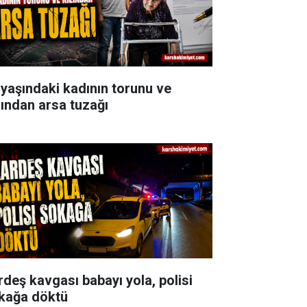
 yaşındaki kadının torunu ve
zından arsa tuzağı
rdeş kavgası babayı yola, polisi
kağa döktü