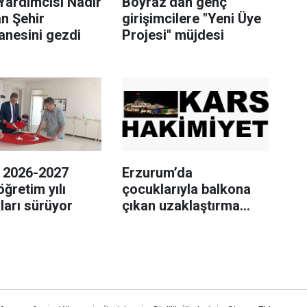
Yardımcısı Nadir
Boyraz’dan genç
n Şehir
girişimcilere "Yeni Üye
anesini gezdi
Projesi" müjdesi
a 2026-2027
Erzurum’da
öğretim yılı
çocuklarıyla balkona
kları sürüyor
çıkan uzaklaştırma
kararlı koca ikna edildi