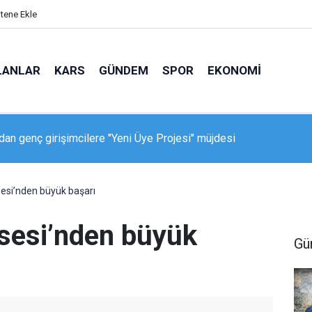
itene Ekle
LANLAR
KARS
GÜNDEM
SPOR
EKONOMI
dan genç girişimcilere "Yeni Üye Projesi" müjdesi
ken Geçidi’nde feci kaza: 150 metrelik uçuruma yuvarlandı
esi’nden büyük başarı
sesi’nden büyük
Gü