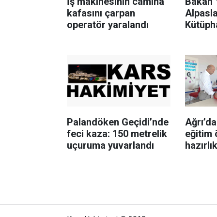
İş makinesinin camına
Bakan 
kafasını çarpan
Alpasla
operatör yaralandı
Kütüph
Palandöken Geçidi’nde
Ağrı’d
feci kaza: 150 metrelik
eğitim 
uçuruma yuvarlandı
hazırlı