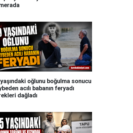
merada
 yaşındaki oğlunu boğulma sonucu
ybeden acılı babanın feryadı
rekleri dağladı