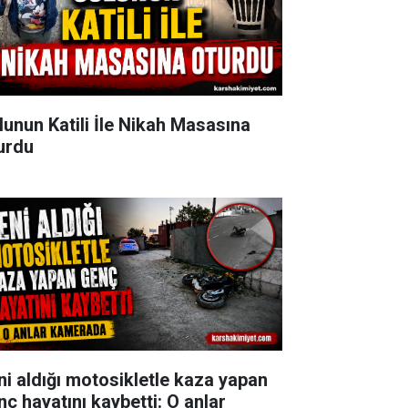
lunun Katili İle Nikah Masasına
urdu
ni aldığı motosikletle kaza yapan
nç hayatını kaybetti: O anlar