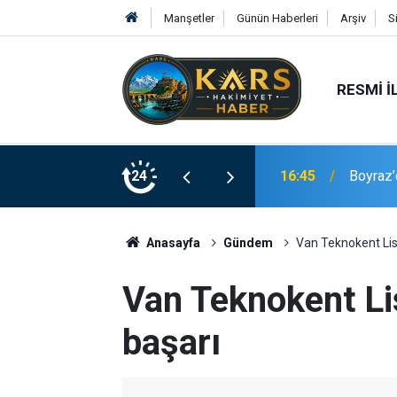
Manşetler
Günün Haberleri
Arşiv
S
RESMI İ
16:45
Boyraz’
24
16:37
Palandö
Anasayfa
Gündem
Van Teknokent Lis
Van Teknokent Li
başarı