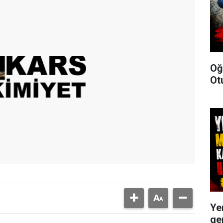
Oğ
Ot
Ye
ge