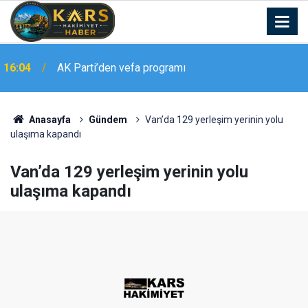
16:04
AK Parti’den vefa programı
Malatya’nın Yöresel Lezzetleri Gastronomi
15:41
Sokağı’nda ziyaretçiler ile buluşuyor
Anasayfa
Gündem
Van’da 129 yerleşim yerinin yolu
ulaşıma kapandı
Van’da 129 yerleşim yerinin yolu
ulaşıma kapandı