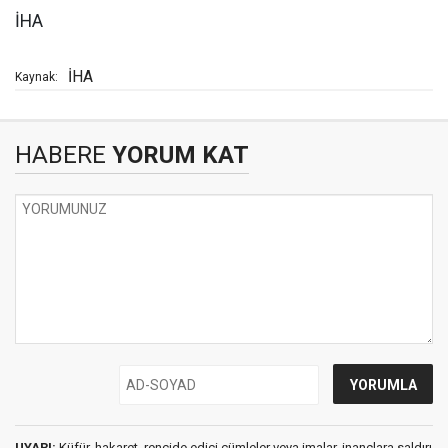
İHA
İHA
Kaynak:
HABERE
YORUM KAT
UYARI:
Küfür, hakaret, rencide edici cümleler veya imalar, inançlara saldırı