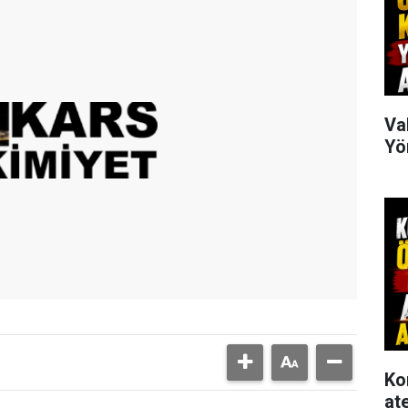
Va
Yö
Ko
at