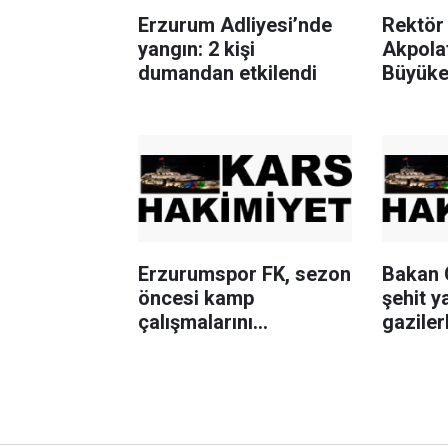
Erzurum Adliyesi’nde
Rektör 
yangın: 2 kişi
Akpola
dumandan etkilendi
Büyükel
Erzurumspor FK, sezon
Bakan 
öncesi kamp
şehit y
çalışmalarını
gaziler
tamamladı
"Terör
tarihi 