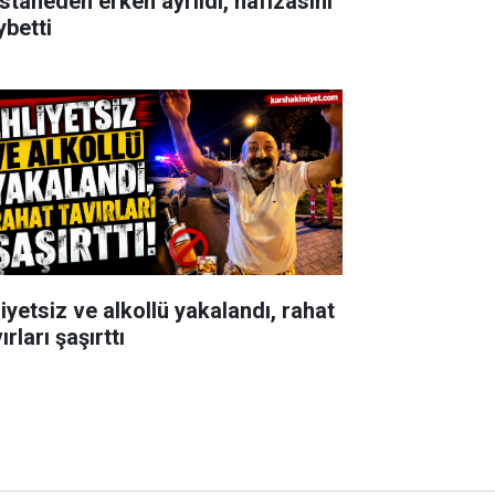
staneden erken ayrıldı, hafızasını
ybetti
iyetsiz ve alkollü yakalandı, rahat
ırları şaşırttı