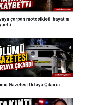
yaya çarpan motosikletli hayatını
ybetti
ümü Gazetesi Ortaya Çıkardı