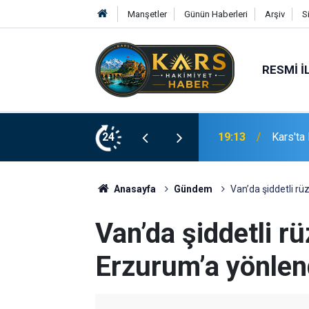
Manşetler
Günün Haberleri
Arşiv
S
RESMI İ
i Devrildi, Mahalle Sakinleri Önlem Bekliyor
24
19:10
Aile ve
Anasayfa
Gündem
Van’da şiddetli rü
Van’da şiddetli r
Erzurum’a yönlend