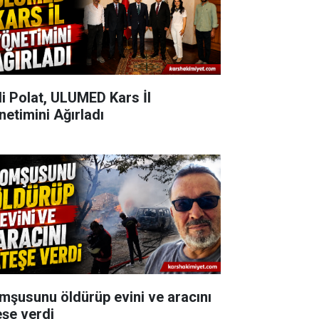
li Polat, ULUMED Kars İl
netimini Ağırladı
mşusunu öldürüp evini ve aracını
eşe verdi