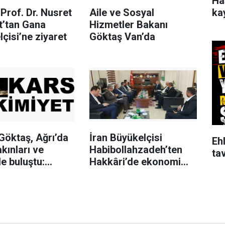
Ha
ka
Prof. Dr. Nusret
Aile ve Sosyal
t’tan Gana
Hizmetler Bakanı
çisi’ne ziyaret
Göktaş Van’da
Göktaş, Ağrı’da
İran Büyükelçisi
Ehl
akınları ve
Habibollahzadeh’ten
tav
le buluştu:
Hakkâri’de ekonomi
süz Türkiye
temasları
bir adımdır"