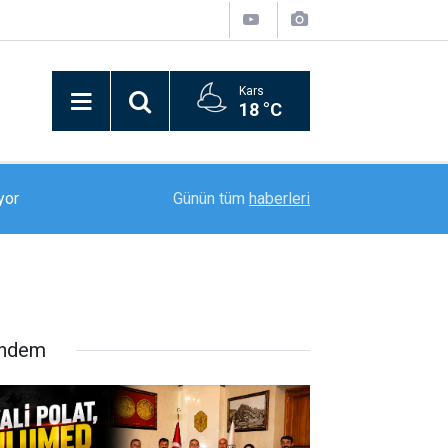
Kars
18 °C
18:52
Erzurumspor FK, sezon öncesi kamp çalışmalar
Günün tüm
haberleri
ndem