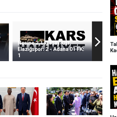
Nesine 2. Lig Play-Off:
Ta
Elazığspor: 2 - Adana 01 FK:
Ka
1