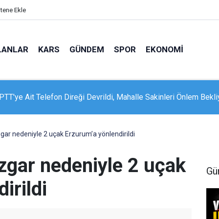
itene Ekle
LANLAR
KARS
GÜNDEM
SPOR
EKONOMI
 Sosyal Hizmetler Bakanı Göktaş Van’da
zgar nedeniyle 2 uçak Erzurum’a yönlendirildi
üzgar nedeniyle 2 uçak
Gü
irildi