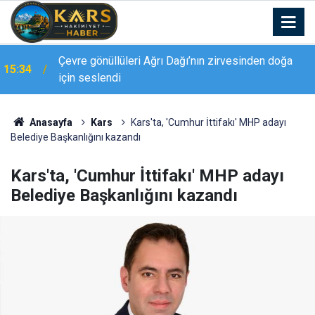
Malatya Kültür Yolu Festivali, geleneksel sanatları
15:26
odağına alan etkinliklerle başladı
Anasayfa
Kars
Kars'ta, 'Cumhur İttifakı' MHP adayı
Belediye Başkanlığını kazandı
Kars'ta, 'Cumhur İttifakı' MHP adayı
Belediye Başkanlığını kazandı