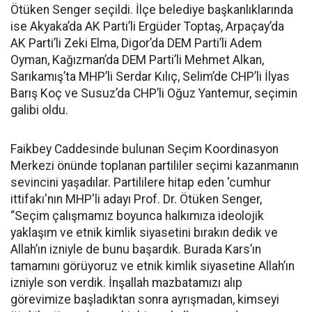
Ötüken Senger seçildi. İlçe belediye başkanlıklarında
ise Akyaka’da AK Parti’li Ergüder Toptaş, Arpaçay’da
AK Parti’li Zeki Elma, Digor’da DEM Parti’li Adem
Oyman, Kağızman’da DEM Parti’li Mehmet Alkan,
Sarıkamış’ta MHP’li Serdar Kılıç, Selim’de CHP’li İlyas
Barış Koç ve Susuz’da CHP’li Oğuz Yantemur, seçimin
galibi oldu.
Faikbey Caddesinde bulunan Seçim Koordinasyon
Merkezi önünde toplanan partililer seçimi kazanmanın
sevincini yaşadılar. Partililere hitap eden 'cumhur
ittifakı'nın MHP'li adayı Prof. Dr. Ötüken Senger,
“Seçim çalışmamız boyunca halkımıza ideolojik
yaklaşım ve etnik kimlik siyasetini bırakın dedik ve
Allah’ın izniyle de bunu başardık. Burada Kars’ın
tamamını görüyoruz ve etnik kimlik siyasetine Allah’ın
izniyle son verdik. İnşallah mazbatamızı alıp
görevimize başladıktan sonra ayrışmadan, kimseyi