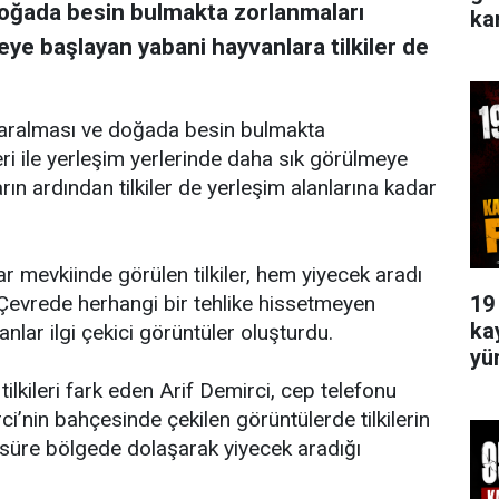
doğada besin bulmakta zorlanmaları
ka
ye başlayan yabani hayvanlara tilkiler de
daralması ve doğada besin bulmakta
ri ile yerleşim yerlerinde daha sık görülmeye
rın ardından tilkiler de yerleşim alanlarına kadar
ar mevkiinde görülen tilkiler, hem yiyecek aradı
19
. Çevrede herhangi bir tehlike hissetmeyen
ka
nlar ilgi çekici görüntüler oluşturdu.
yü
lkileri fark eden Arif Demirci, cep telefonu
ci’nin bahçesinde çekilen görüntülerde tilkilerin
r süre bölgede dolaşarak yiyecek aradığı