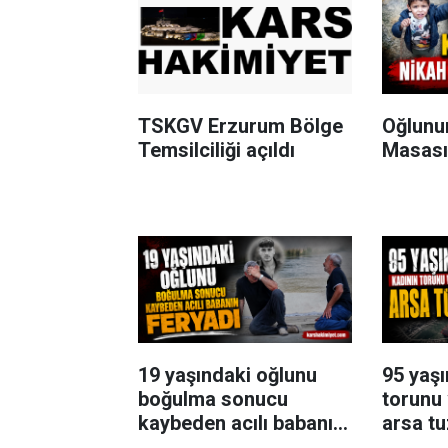
TSKGV Erzurum Bölge
Oğlunun
Temsilciliği açıldı
Masası
19 yaşındaki oğlunu
95 yaşı
boğulma sonucu
torunu 
kaybeden acılı babanın
arsa tu
feryadı yürekleri