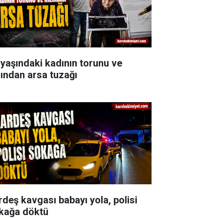
 yaşındaki kadının torunu ve
zından arsa tuzağı
rdeş kavgası babayı yola, polisi
kağa döktü