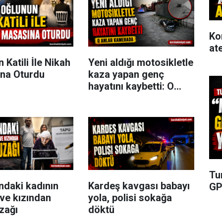
Ko
at
 Katili İle Nikah
Yeni aldığı motosikletle
na Oturdu
kaza yapan genç
hayatını kaybetti: O
anlar kamerada
Tu
ndaki kadının
Kardeş kavgası babayı
GP
ve kızından
yola, polisi sokağa
zağı
döktü