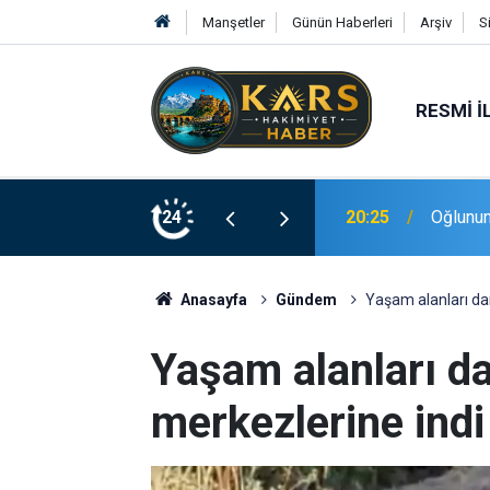
Manşetler
Günün Haberleri
Arşiv
S
RESMI İ
na Oturdu
24
20:19
Yeni al
Anasayfa
Gündem
Yaşam alanları dara
Yaşam alanları dar
merkezlerine indi