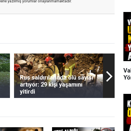
flerle yazılmış yorumlar onaylanmamaktadır.
Va
Yö
Rus saldırılarında ölü sayısı
artıyor: 29 kişi yaşamını
yitirdi