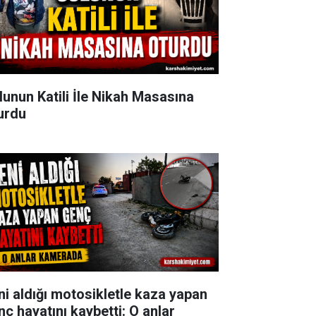
lunun Katili İle Nikah Masasına
urdu
ni aldığı motosikletle kaza yapan
nç hayatını kaybetti: O anlar