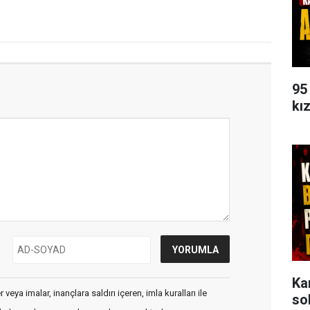
95
kı
Ka
veya imalar, inançlara saldırı içeren, imla kuralları ile
so