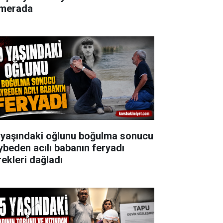
merada
 yaşındaki oğlunu boğulma sonucu
ybeden acılı babanın feryadı
rekleri dağladı