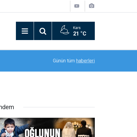
Kars
21 °C
19 yaşındaki oğlunu boğulma sonucu kaybeden ac
rada
20:11
Günün tüm
haberleri
dağladı
ndem