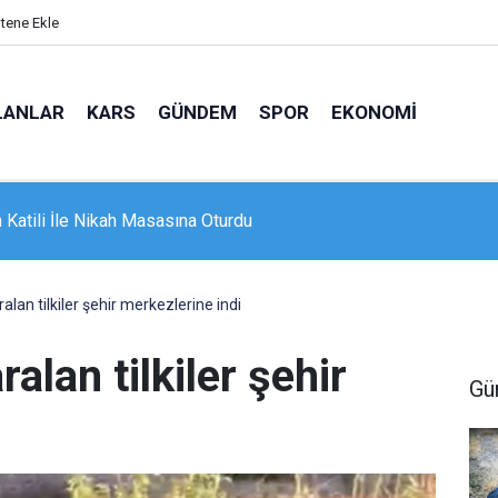
itene Ekle
LANLAR
KARS
GÜNDEM
SPOR
EKONOMI
dığı motosikletle kaza yapan genç hayatını kaybetti: O anlar kame
lan tilkiler şehir merkezlerine indi
alan tilkiler şehir
Gü