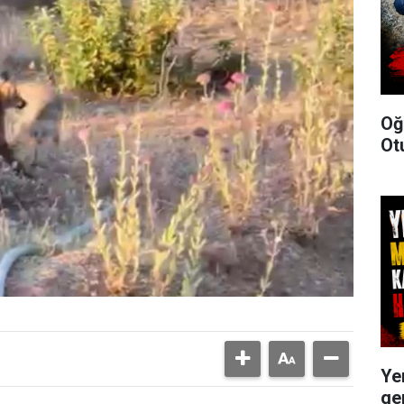
Oğ
Ot
Ye
ge