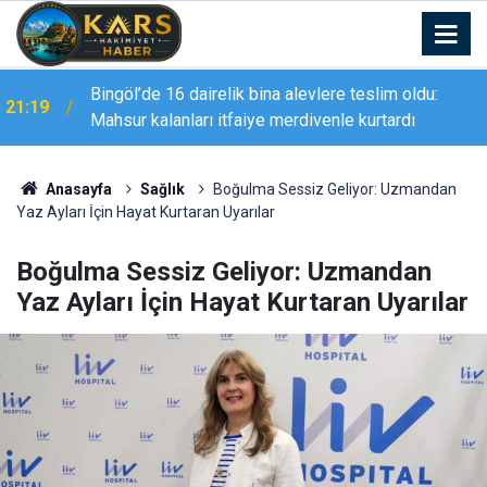
Bingöl’de 16 dairelik bina alevlere teslim oldu:
21:19
Mahsur kalanları itfaiye merdivenle kurtardı
Anasayfa
Sağlık
Boğulma Sessiz Geliyor: Uzmandan
Yaz Ayları İçin Hayat Kurtaran Uyarılar
Boğulma Sessiz Geliyor: Uzmandan
Yaz Ayları İçin Hayat Kurtaran Uyarılar