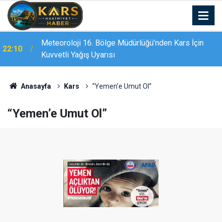
Meteoroloji 16. Bölge Müdürlüğü’nden Kars İçin
22:10
Kuvvetli Yağış Uyarısı
Anasayfa
Kars
“Yemen’e Umut Ol”
“Yemen’e Umut Ol”