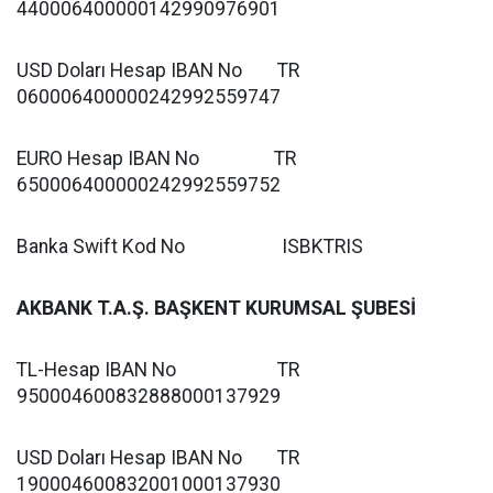
440006400000142990976901
USD Doları Hesap IBAN No TR
060006400000242992559747
EURO Hesap IBAN No TR
650006400000242992559752
Banka Swift Kod No ISBKTRIS
AKBANK T.A.Ş. BAŞKENT KURUMSAL ŞUBESİ
TL-Hesap IBAN No TR
950004600832888000137929
USD Doları Hesap IBAN No TR
190004600832001000137930