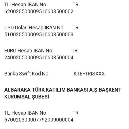
TL-Hesap IBAN No TR
620020500009510603500002
USD Doları Hesap IBAN No TR
510020500009510603500003
EURO Hesap IBAN No TR
240020500009510603500004
Banka Swift Kod No KTEFTRISXXX
ALBARAKA TÜRK KATILIM BANKASI A.Ş.BAŞKENT
KURUMSAL ŞUBESİ
TL-Hesap IBAN No TR
670020300007792009000004