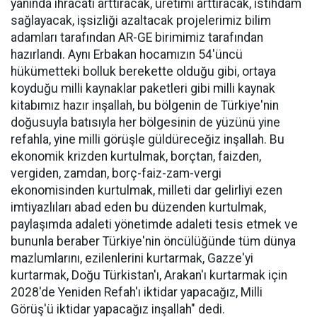
yanında ihracatı arttıracak, üretimi arttıracak, istihdam
sağlayacak, işsizliği azaltacak projelerimiz bilim
adamları tarafından AR-GE birimimiz tarafından
hazırlandı. Aynı Erbakan hocamızın 54'üncü
hükümetteki bolluk berekette olduğu gibi, ortaya
koyduğu milli kaynaklar paketleri gibi milli kaynak
kitabımız hazır inşallah, bu bölgenin de Türkiye'nin
doğusuyla batısıyla her bölgesinin de yüzünü yine
refahla, yine milli görüşle güldüreceğiz inşallah. Bu
ekonomik krizden kurtulmak, borçtan, faizden,
vergiden, zamdan, borç-faiz-zam-vergi
ekonomisinden kurtulmak, milleti dar gelirliyi ezen
imtiyazlıları abad eden bu düzenden kurtulmak,
paylaşımda adaleti yönetimde adaleti tesis etmek ve
bununla beraber Türkiye'nin öncülüğünde tüm dünya
mazlumlarını, ezilenlerini kurtarmak, Gazze'yi
kurtarmak, Doğu Türkistan'ı, Arakan'ı kurtarmak için
2028'de Yeniden Refah'ı iktidar yapacağız, Milli
Görüş'ü iktidar yapacağız inşallah" dedi.