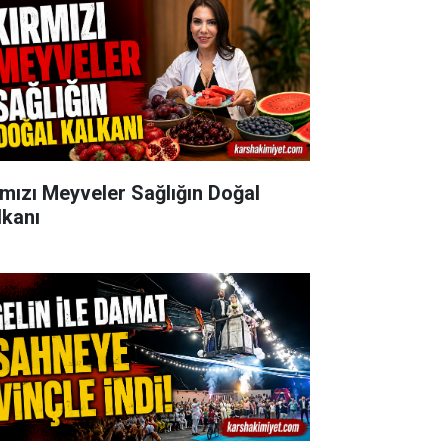
rmızı Meyveler Sağlığın Doğal
lkanı