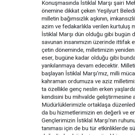
Konuşmasında İstiklal Marşı şairi M
önemine dikkat çeken Yeşilyurt Belediy
milletin bağımsızlık aşkının, imkansızl
azim ve fedakarlıkla verilen kurtuluş
İstiklal Marşı dün olduğu gibi bugün de
savunan insanımızın üzerinde ittifak e
çetin döneminde, milletimizin yeniden 
eser, bugüne kadar olduğu gibi bunda
yankılanmaya devam edecektir. Millet
başlayan İstiklal Marşı'mız, milli mü
kahraman ordumuza ve aziz milletimize
ta özellikle genç neslin erken yaşlar
kendisini bu mihvalde geliştirmesine ay
Müdürlüklerimizle ortaklaşa düzenledi
da bu hizmetlerimizin en değerli ve en
Gençlerimizin İstiklal Marşı'nın ruhu
tanıması için de bu tür etkinliklerde s