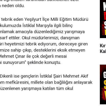
a neden oldu.
 tebrik eden Yeşilyurt İlçe Milli Eğitim Müdürü
lumuzda İstiklal Marşıyla ilgili bilinç
anlamak amacıyla düzenlediğimiz yarışmaya
sarf ettiler. Okul müdürlerimizi, danışman
üri heyetimizi tebrik ediyorum, dereceye giren
Kı
rimize sahip çıkıp, desteklerini eksik etmeyen
Ka
Mehmet Çınar ile çok değerli mesai
mi sunuyorum" şeklinde konuştu.
ikenli ise gençlerin İstiklal Şairi Mehmet Akif
 mefkûresini, millete olan bağlılığını anlayarak
zenlenen yarışmaya katılan tüm okul