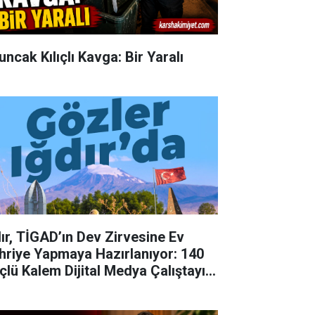
uncak Kılıçlı Kavga: Bir Yaralı
dır, TİGAD’ın Dev Zirvesine Ev
hriye Yapmaya Hazırlanıyor: 140
çlü Kalem Dijital Medya Çalıştayı
in Doğu'nun Kapısında!