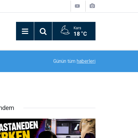
Kars
18 °C
20:56
Hazırlık Maçı: Elazığspor: 2 - Ayvalıkgücü Beled
Günün tüm
haberleri
ndem