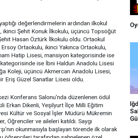
yaptığı değerlendirmelerin ardından ilkokul
Oy
 ikinci Şehit Konuk İlkokulu, üçüncü Topsöğüt
Şehit Hasan Öztürk İlkokulu oldu. Ortaokul
 Ersoy Ortaokulu, ikinci Yakınca Ortaokulu,
am Hatip Lisesi, mansiyon kategorisinde ise
kategorisinde ise İbni Haldun Anadolu Lisesi
Doğa Koleji, üçüncü Akmercan Anadolu Lisesi,
 Eriş Güzel Sanatlar Lisesi oldu.
rkezi Konferans Salonu'nda düzenlenen ödül
Iğ
i Erkan Dikenli, Yeşilyurt İlçe Milli Eğitim
Sa
yesi Kültür ve Sosyal İşler Müdürü Mükremin
Gü
 Öğrenciler ve aileleri katıldı. Saygı
İç
şı'nın okunmasıyla başlayan törende ilk olarak
 öğrencileri tarafından sahnelenen özel