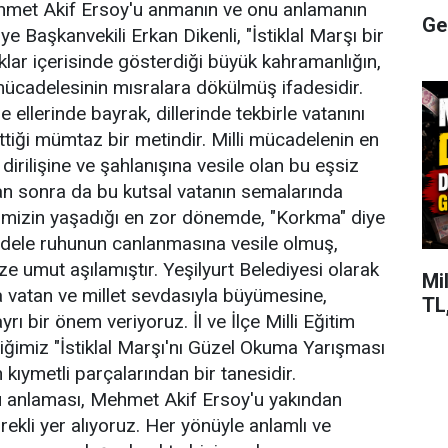
ehmet Akif Ersoy'u anmanın ve onu anlamanın
Ge
e Başkanvekili Erkan Dikenli, "İstiklal Marşı bir
ıklar içerisinde gösterdiği büyük kahramanlığın,
 mücadelesinin mısralara dökülmüş ifadesidir.
 ellerinde bayrak, dillerinde tekbirle vatanını
ttiği mümtaz bir metindir. Milli mücadelenin en
dirilişine ve şahlanışına vesile olan bu eşsiz
n sonra da bu kutsal vatanın semalarında
imizin yaşadığı en zor dönemde, "Korkma" diye
cadele ruhunun canlanmasına vesile olmuş,
 umut aşılamıştır. Yeşilyurt Belediyesi olarak
Mi
da vatan ve millet sevdasıyla büyümesine,
TL,
rı bir önem veriyoruz. İl ve İlçe Milli Eğitim
ğimiz "İstiklal Marşı'nı Güzel Okuma Yarışması
 kıymetli parçalarından bir tanesidir.
nu anlaması, Mehmet Akif Ersoy'u yakından
ürekli yer alıyoruz. Her yönüyle anlamlı ve