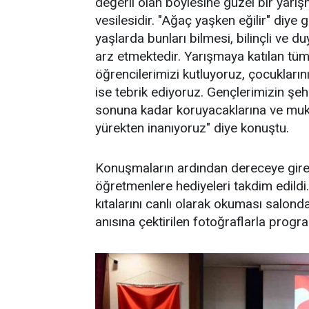
değerli olan böylesine güzel bir yar
vesilesidir. "Ağaç yaşken eğilir" diye
yaşlarda bunları bilmesi, bilinçli ve 
arz etmektedir. Yarışmaya katılan tüm
öğrencilerimizi kutluyoruz, çocukların
ise tebrik ediyoruz. Gençlerimizin şehi
sonuna kadar koruyacaklarına ve muka
yürekten inanıyoruz" diye konuştu.
Konuşmaların ardından dereceye giren 
öğretmenlere hediyeleri takdim edildi.
kıtalarını canlı olarak okuması salond
anısına çektirilen fotoğraflarla progr