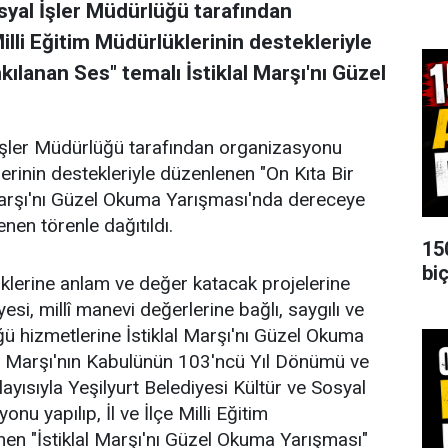
osyal İşler Müdürlüğü tarafından
Milli Eğitim Müdürlüklerinin destekleriyle
kılanan Ses" temalı İstiklal Marşı'nı Güzel
 İşler Müdürlüğü tarafından organizasyonu
klerinin destekleriyle düzenlenen "On Kıta Bir
 Marşı'nı Güzel Okuma Yarışması'nda dereceye
enen törenle dağıtıldı.
15
biç
liklerine anlam ve değer katacak projelerine
si, millî manevi değerlerine bağlı, saygılı ve
ğü hizmetlerine İstiklal Marşı'nı Güzel Okuma
lal Marşı'nın Kabulünün 103'ncü Yıl Dönümü ve
ısıyla Yeşilyurt Belediyesi Kültür ve Sosyal
u yapılıp, İl ve İlçe Milli Eğitim
nen "İstiklal Marşı'nı Güzel Okuma Yarışması"