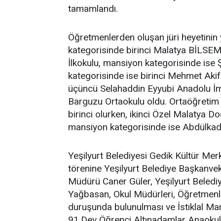
tamamlandı.
Öğretmenlerden oluşan jüri heyetinin 
kategorisinde birinci Malatya BİLSEM,
İlkokulu, mansiyon kategorisinde ise 
kategorisinde ise birinci Mehmet Akif
üçüncü Selahaddin Eyyubi Anadolu İm
Barguzu Ortaokulu oldu. Ortaöğretim 
birinci olurken, ikinci Özel Malatya 
mansiyon kategorisinde ise Abdülkadir
Yeşilyurt Belediyesi Gedik Kültür Me
törenine Yeşilyurt Belediye Başkanvekil
Müdürü Caner Güler, Yeşilyurt Beledi
Yağbasan, Okul Müdürleri, Öğretmenler,
duruşunda bulunulması ve İstiklal Mar
91.Dev Öğrenci Altınadamlar Anaokulu