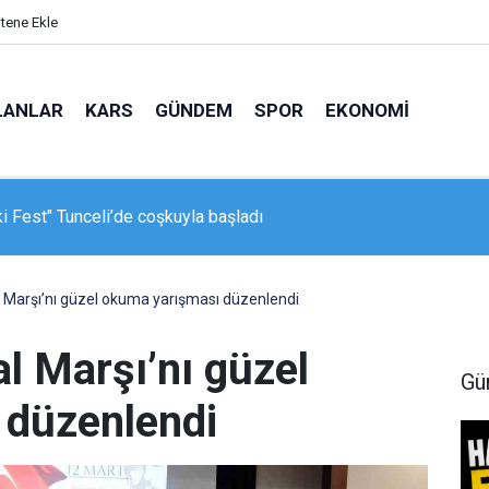
itene Ekle
LANLAR
KARS
GÜNDEM
SPOR
EKONOMI
 Fest" Tunceli’de coşkuyla başladı
lal Marşı’nı güzel okuma yarışması düzenlendi
lal Marşı’nı güzel
Gü
 düzenlendi