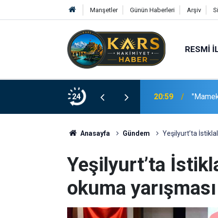
Manşetler
Günün Haberleri
Arşiv
S
RESMI İ
ş uygulaması
24
20:59
"Mameki
Anasayfa
Gündem
Yeşilyurt’ta İstik
Yeşilyurt’ta İstik
okuma yarışması