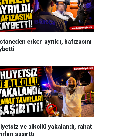
staneden erken ayrıldı, hafızasını
ybetti
iyetsiz ve alkollü yakalandı, rahat
ırları şaşırttı