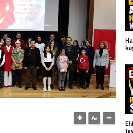
Ha
ka
Ehl
tav