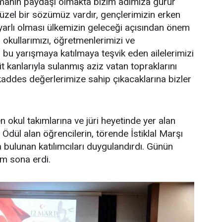
ışmanın paydaşı olmakta bizim adımıza gurur
 güzel bir sözümüz vardır, gençlerimizin erken
duyarlı olması ülkemizin geleceği açısından önem
 okullarımızı, öğretmenlerimizi ve
ı bu yarışmaya katılmaya teşvik eden ailelerimizi
t kanlarıyla sulanmış aziz vatan topraklarını
ddes değerlerimize sahip çıkacaklarına bizler
okul takımlarına ve jüri heyetinde yer alan
 Ödül alan öğrencilerin, törende İstiklal Marşı
a bulunan katılımcıları duygulandırdı. Günün
am sona erdi.