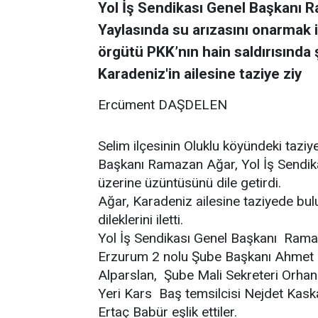
Yol İş Sendikası Genel Başkanı R
Yaylasında su arızasını onarmak i
örgütü PKK’nın hain saldırısında 
Karadeniz'in ailesine taziye ziy
Ercüment DAŞDELEN
Selim ilçesinin Oluklu köyündeki taziy
Başkanı Ramazan Ağar, Yol İş Sendika
üzerine üzüntüsünü dile getirdi.
Ağar, Karadeniz ailesine taziyede bulu
dileklerini iletti.
Yol İş Sendikası Genel Başkanı Ramaz
Erzurum 2 nolu Şube Başkanı Ahmet K
Alparslan, Şube Mali Sekreteri Orhan
Yeri Kars Baş temsilcisi Nejdet Kaska
Ertaç Babür eşlik ettiler.