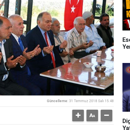
Es
Ye
Güncelleme:
31 Temmuz 2018 Salı 15:48
Di
Ya