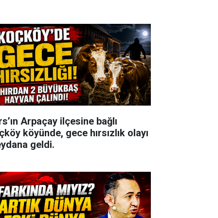
rs’ın Arpaçay ilçesine bağlı
çköy köyünde, gece hırsızlık olayı
ydana geldi.