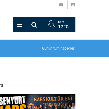
Kars
17 °C
21:09
Bitlis’in kurtuluşunun 110. yılı coşkusu kortej yü
Günün tüm
haberleri
rs