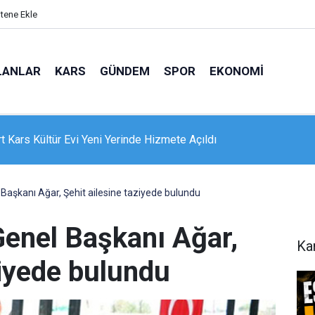
itene Ekle
LANLAR
KARS
GÜNDEM
SPOR
EKONOMI
e 16 dairelik bina alevlere teslim oldu: Mahsur kalanları itfaiye
nle kurtardı
 Başkanı Ağar, Şehit ailesine taziyede bulundu
Genel Başkanı Ağar,
Ka
ziyede bulundu