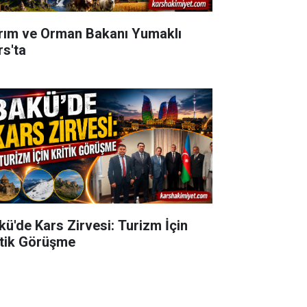
rım ve Orman Bakanı Yumaklı
rs'ta
kü'de Kars Zirvesi: Turizm İçin
itik Görüşme