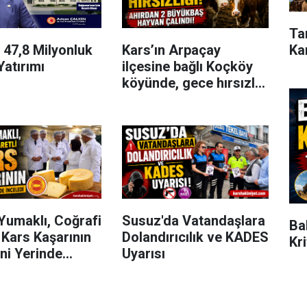
Ta
Ka
 47,8 Milyonluk
Kars’ın Arpaçay
Yatırımı
ilçesine bağlı Koçköy
köyünde, gece hırsızlık
olayı meydana geldi.
Yumaklı, Coğrafi
Susuz'da Vatandaşlara
Ba
i Kars Kaşarının
Dolandırıcılık ve KADES
Kr
ni Yerinde
Uyarısı
i