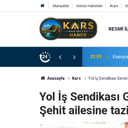
Manşetler
Günün Haberleri
Arşiv
S
RESMI İ
Bingöl’d
rinde Hizmete Açıldı
24
21:19
merdive
Anasayfa
Kars
Yol İş Sendikası Genel
Yol İş Sendikası 
Şehit ailesine ta