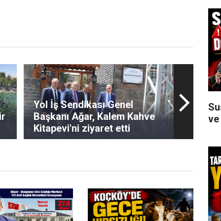
Yol İş Sendikası Genel
Su
ir
Başkanı Ağar, Kalem Kahve
ve
Kitapevi'ni ziyaret etti