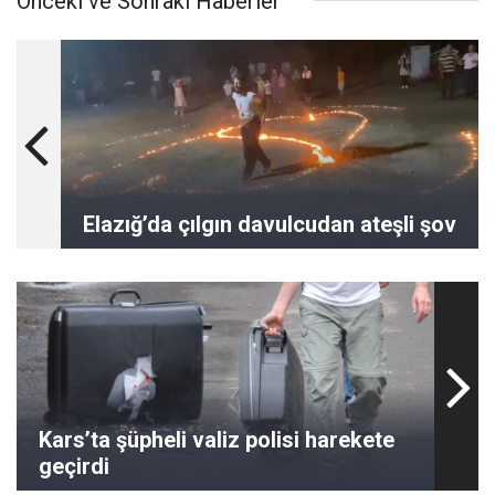
Önceki ve Sonraki Haberler
Elazığ’da çılgın davulcudan ateşli şov
Kars’ta şüpheli valiz polisi harekete
geçirdi