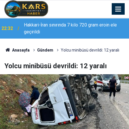
Hakkari-İran sınırında 7 kilo 720 gram eroin ele
22:32
geçirildi
Erzurum Adliyesi’nde yangın: 2 kişi dumandan
21:02
etkilendi
Anasayfa
Gündem
Yolcu minibüsü devrildi: 12 yaralı
Yolcu minibüsü devrildi: 12 yaralı