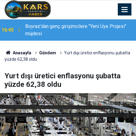
Palandöken Geçidi’nde feci kaza: 150 metrelik
16:37
uçuruma yuvarlandı
Anasayfa
Gündem
Yurt dışı üretici enflasyonu şubatta
yüzde 62,38 oldu
Yurt dışı üretici enflasyonu şubatta
yüzde 62,38 oldu