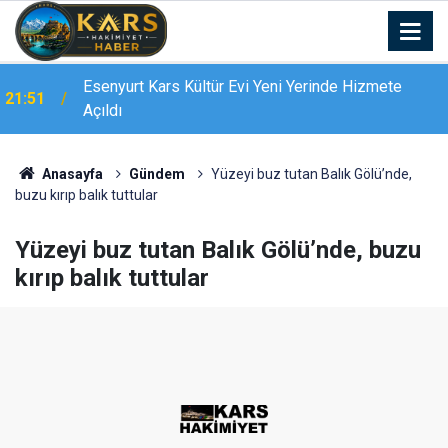
Esenyurt Kars Kültür Evi Yeni Yerinde Hizmete
21:51
Açıldı
Bingöl’de 16 dairelik bina alevlere teslim oldu:
21:19
Mahsur kalanları itfaiye merdivenle kurtardı
Anasayfa
Gündem
Yüzeyi buz tutan Balık Gölü’nde,
buzu kırıp balık tuttular
Yüzeyi buz tutan Balık Gölü’nde, buzu
kırıp balık tuttular