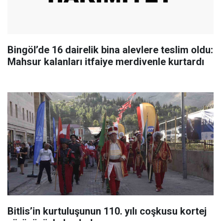
Bingöl’de 16 dairelik bina alevlere teslim oldu:
Mahsur kalanları itfaiye merdivenle kurtardı
Bitlis’in kurtuluşunun 110. yılı coşkusu kortej