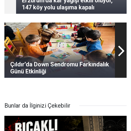
Erzurum’da kar yağışı etkili oluyor,
147 köy yolu ulaşıma kapalı
Çıldır’da Down Sendromu Farkındalık
Günü Etkinliği
Bunlar da İlginizi Çekebilir