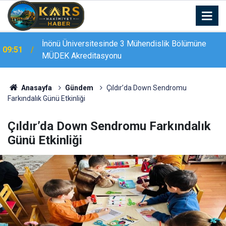
İnönü Üniversitesinde 3 Mühendislik Bölümüne
09:51
MÜDEK Akreditasyonu
Erzurum’da Temmuz’da jandarma bölgesinde 2 can
09:46
kaybı
Anasayfa
Gündem
Çıldır’da Down Sendromu
Farkındalık Günü Etkinliği
Çıldır’da Down Sendromu Farkındalık
Günü Etkinliği