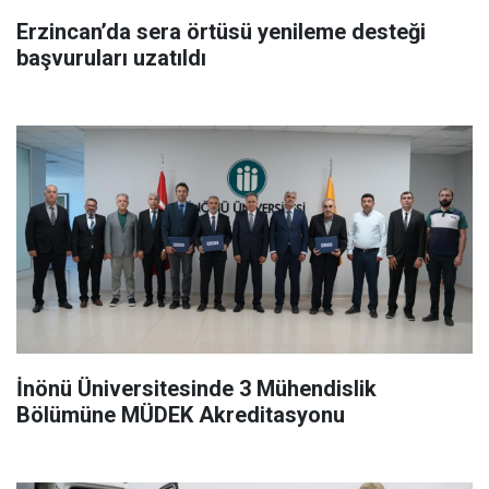
Erzincan’da sera örtüsü yenileme desteği
başvuruları uzatıldı
İnönü Üniversitesinde 3 Mühendislik
Bölümüne MÜDEK Akreditasyonu