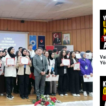
Va
Yö