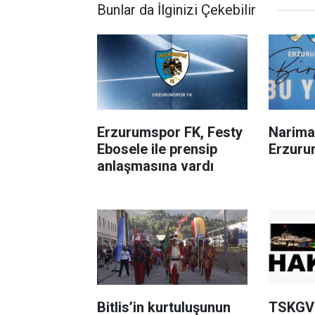
Bunlar da İlginizi Çekebilir
Erzurumspor FK, Festy
Narima
Ebosele ile prensip
Erzuru
anlaşmasına vardı
Bitlis’in kurtuluşunun
TSKGV 