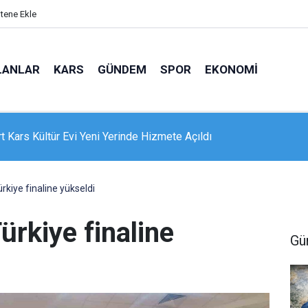
itene Ekle
LANLAR
KARS
GÜNDEM
SPOR
EKONOMI
e 16 dairelik bina alevlere teslim oldu: Mahsur kalanları itfaiye
nle kurtardı
rkiye finaline yükseldi
ürkiye finaline
Gü