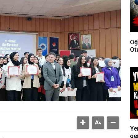
Oğ
Ot
Ye
ge