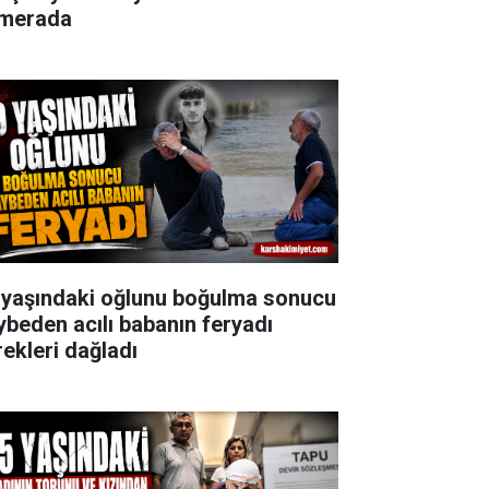
merada
 yaşındaki oğlunu boğulma sonucu
ybeden acılı babanın feryadı
rekleri dağladı