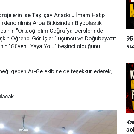
projelerin ise Taşlıçay Anadolu İmam Hatip
enklendirilmiş Arpa Bitkisinden Biyoplastik
isesinin "Ortaöğretim Coğrafya Derslerinde
95
İlişkin Öğrenci Görüşleri" üçüncü ve Doğubeyazıt
kı
nin "Güvenli Yaya Yolu" beşinci olduğunu
meği geçen Ar-Ge ekibine de teşekkür ederek,
ılacak.
Ka
so