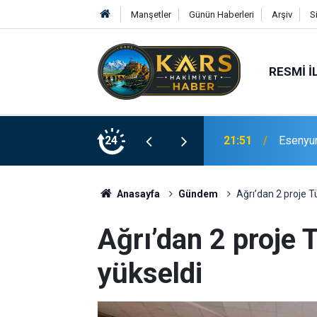
Manşetler
Günün Haberleri
Arşiv
S
RESMI İ
Bingöl’d
rinde Hizmete Açıldı
24
21:19
merdive
Anasayfa
Gündem
Ağrı’dan 2 proje Tü
Ağrı’dan 2 proje T
yükseldi