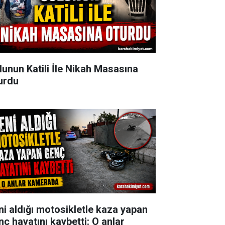
lunun Katili İle Nikah Masasına
urdu
ni aldığı motosikletle kaza yapan
nç hayatını kaybetti: O anlar