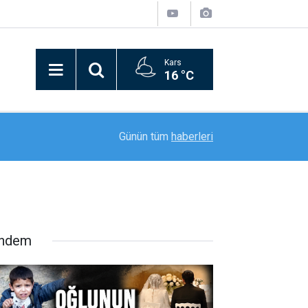
Kars
16 °C
21:09
Bitlis’in kurtuluşunun 110. yılı coşkusu kortej yü
Günün tüm
haberleri
ndem