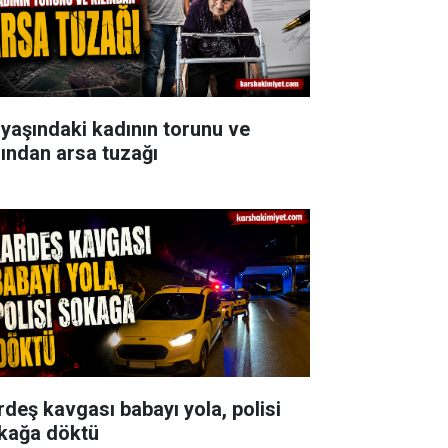
 yaşındaki kadının torunu ve
zından arsa tuzağı
rdeş kavgası babayı yola, polisi
kağa döktü