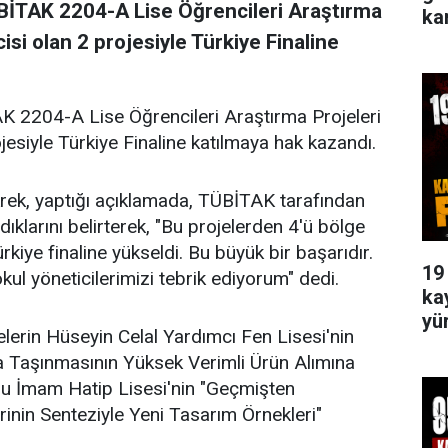
TÜBİTAK 2204-A Lise Öğrencileri Araştırma
ka
isi olan 2 projesiyle Türkiye Finaline
AK 2204-A Lise Öğrencileri Araştırma Projeleri
jesiyle Türkiye Finaline katılmaya hak kazandı.
krek, yaptığı açıklamada, TÜBİTAK tarafından
ıklarını belirterek, "Bu projelerden 4'ü bölge
rkiye finaline yükseldi. Bu büyük bir başarıdır.
19
kul yöneticilerimizi tebrik ediyorum" dedi.
ka
yü
elerin Hüseyin Celal Yardımcı Fen Lisesi'nin
na Taşınmasının Yüksek Verimli Ürün Alımına
dolu İmam Hatip Lisesi'nin "Geçmişten
inin Senteziyle Yeni Tasarım Örnekleri"