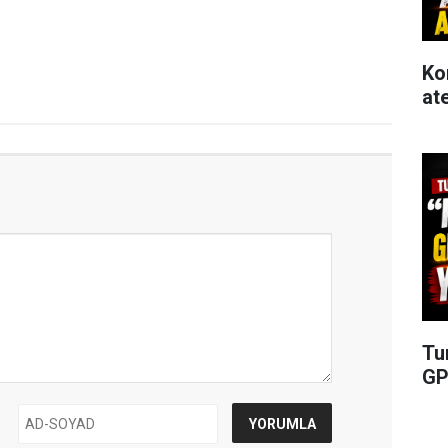
Ko
at
Tu
GP