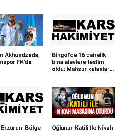
n Akhundzada,
Bingöl’de 16 dairelik
mspor FK’da
bina alevlere teslim
oldu: Mahsur kalanları
itfaiye merdivenle
kurtardı
Erzurum Bölge
Oğlunun Katili İle Nikah