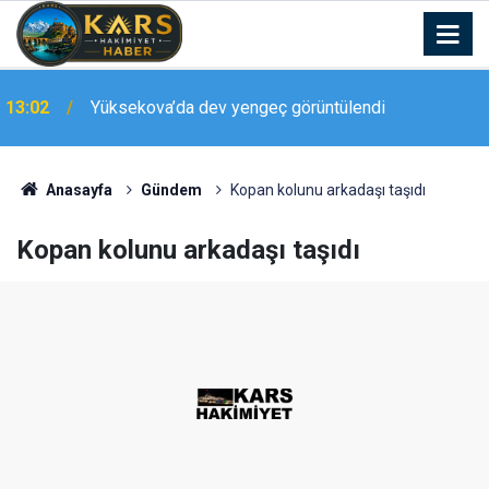
13:02
Yüksekova’da dev yengeç görüntülendi
Van Gölü’nde Türk bayrağıyla nefes kesen flyboard
12:54
gösterisi
Anasayfa
Gündem
Kopan kolunu arkadaşı taşıdı
Kopan kolunu arkadaşı taşıdı