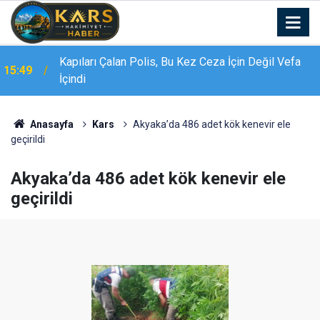
Kapıları Çalan Polis, Bu Kez Ceza İçin Değil Vefa
15:49
İçindi
Erzincan’da özel eğitim meslek okulu için imzalar
15:44
atıldı
Anasayfa
Kars
Akyaka’da 486 adet kök kenevir ele
geçirildi
Akyaka’da 486 adet kök kenevir ele
geçirildi