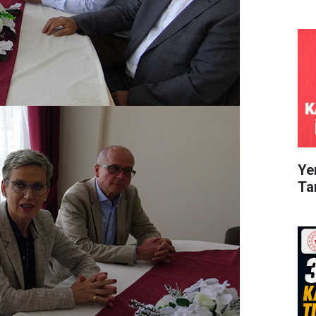
Ye
Ta