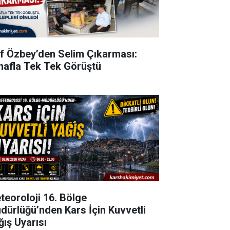
ıf Özbey’den Selim Çıkarması:
nafla Tek Tek Görüştü
teoroloji 16. Bölge
dürlüğü’nden Kars İçin Kuvvetli
ğış Uyarısı