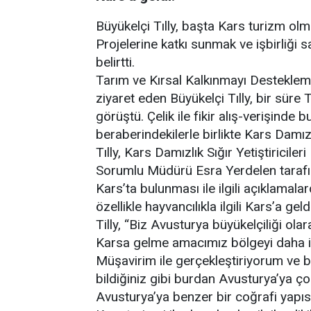
Büyükelçi Tılly, başta Kars turizm ol
Projelerine katkı sunmak ve işbirliği sa
belirtti.
Tarım ve Kırsal Kalkınmayı Destekle
ziyaret eden Büyükelçi Tılly, bir süre
görüştü. Çelik ile fikir alış-verişinde 
beraberindekilerle birlikte Kars Damızlı
Tılly, Kars Damızlık Sığır Yetiştiriciler
Sorumlu Müdürü Esra Yerdelen tarafı
Kars’ta bulunması ile ilgili açıklamala
özellikle hayvancılıkla ilgili Kars’a geld
Tilly, “Biz Avusturya büyükelçiliği olar
Karsa gelme amacımız bölgeyi daha iy
Müşavirim ile gerçekleştiriyorum ve b
bildiğiniz gibi burdan Avusturya’ya ç
Avusturya’ya benzer bir coğrafi yapıs