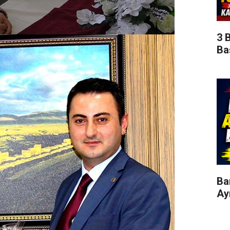
3 
Ba
Ba
Ay