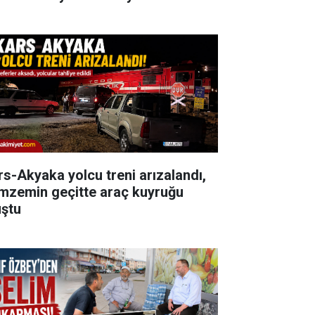
rs-Akyaka yolcu treni arızalandı,
mzemin geçitte araç kuyruğu
uştu