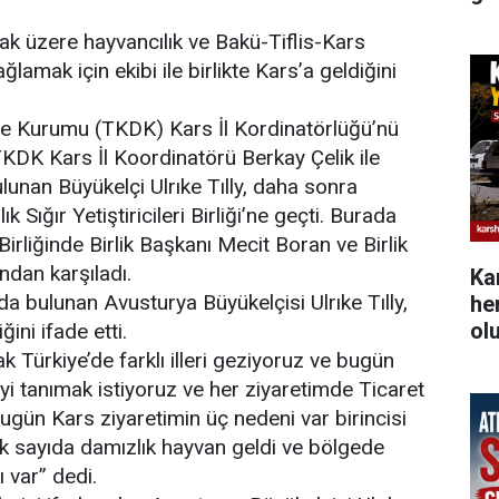
mak üzere hayvancılık ve Bakü-Tiflis-Kars
ğlamak için ekibi ile birlikte Kars’a geldiğini
me Kurumu (TKDK) Kars İl Kordinatörlüğü’nü
 TKDK Kars İl Koordinatörü Berkay Çelik ile
bulunan Büyükelçi Ulrıke Tılly, daha sonra
k Sığır Yetiştiricileri Birliği’ne geçti. Burada
i Birliğinde Birlik Başkanı Mecit Boran ve Birlik
ndan karşıladı.
Ka
rda bulunan Avusturya Büyükelçisi Ulrıke Tılly,
he
ol
iğini ifade etti.
ak Türkiye’de farklı illeri geziyoruz ve bugün
i tanımak istiyoruz ve her ziyaretimde Ticaret
ugün Kars ziyaretimin üç nedeni var birincisi
ok sayıda damızlık hayvan geldi ve bölgede
ı var” dedi.