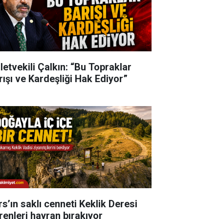
lletvekili Çalkın: “Bu Topraklar
rışı ve Kardeşliği Hak Ediyor”
rs’ın saklı cenneti Keklik Deresi
renleri hayran bırakıyor