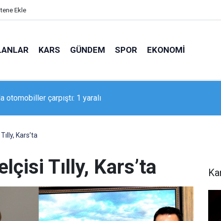
itene Ekle
LANLAR
KARS
GÜNDEM
SPOR
EKONOMI
raçtan çıkarak son anda kurtuldular
ılly, Kars’ta
çisi Tılly, Kars’ta
Ka