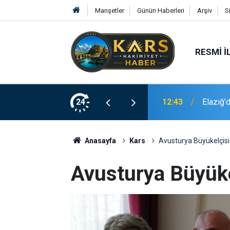
Manşetler
Günün Haberleri
Arşiv
S
RESMI İ
yaralı
24
12:42
Yanan a
Anasayfa
Kars
Avusturya Büyükelçisi T
Avusturya Büyükel