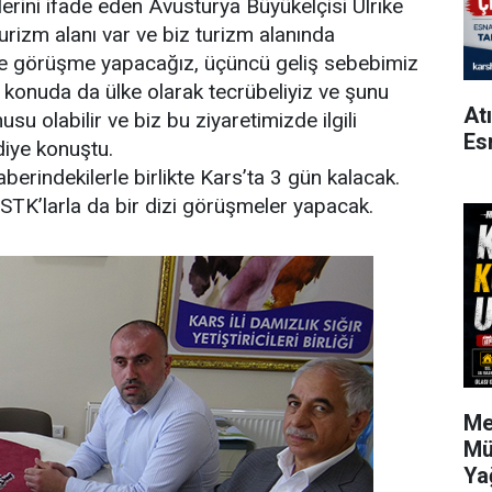
ilerini ifade eden Avusturya Büyükelçisi Ulrıke
turizm alanı var ve biz turizm alanında
 ile görüşme yapacağız, üçüncü geliş sebebimiz
Bu konuda da ülke olarak tecrübeliyiz ve şunu
At
su olabilir ve biz bu ziyaretimizde ilgili
Es
diye konuştu.
aberindekilerle birlikte Kars’ta 3 gün kalacak.
e STK’larla da bir dizi görüşmeler yapacak.
Me
Mü
Ya