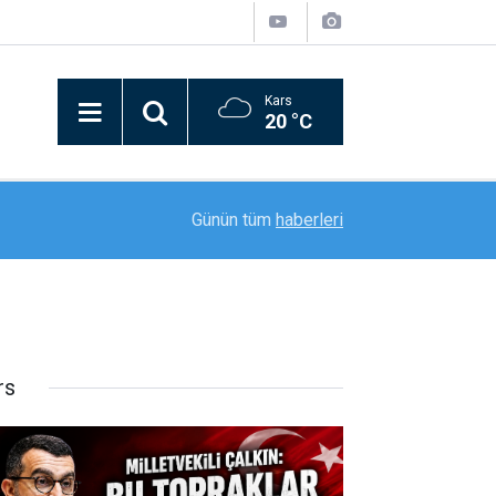
Kars
20 °C
12:38
Bıçaklı kavga: 1’i ağır, 2 yaralı
Günün tüm
haberleri
rs