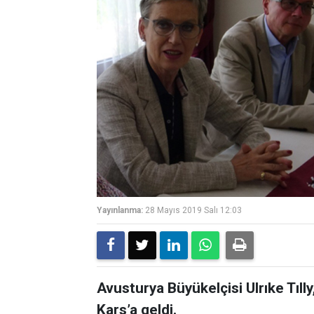
Yayınlanma:
28 Mayıs 2019 Salı 12:03
Avusturya Büyükelçisi Ulrıke Tıll
Kars’a geldi.