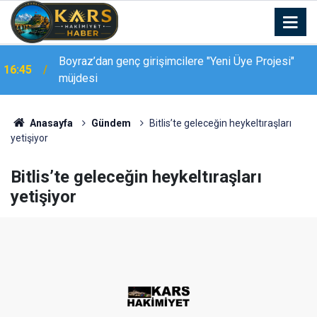
Boyraz’dan genç girişimcilere "Yeni Üye Projesi"
16:45
müjdesi
Palandöken Geçidi’nde feci kaza: 150 metrelik
16:37
uçuruma yuvarlandı
Anasayfa
Gündem
Bitlis’te geleceğin heykeltıraşları
yetişiyor
Bitlis’te geleceğin heykeltıraşları
yetişiyor