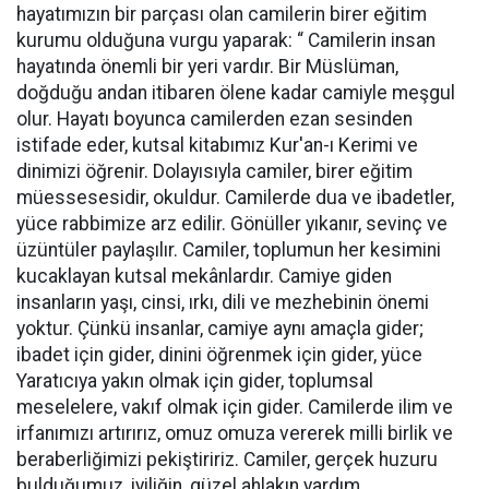
hayatımızın bir parçası olan camilerin birer eğitim
kurumu olduğuna vurgu yaparak: “ Camilerin insan
hayatında önemli bir yeri vardır. Bir Müslüman,
doğduğu andan itibaren ölene kadar camiyle meşgul
olur. Hayatı boyunca camilerden ezan sesinden
istifade eder, kutsal kitabımız Kur'an-ı Kerimi ve
dinimizi öğrenir. Dolayısıyla camiler, birer eğitim
müessesesidir, okuldur. Camilerde dua ve ibadetler,
yüce rabbimize arz edilir. Gönüller yıkanır, sevinç ve
üzüntüler paylaşılır. Camiler, toplumun her kesimini
kucaklayan kutsal mekânlardır. Camiye giden
insanların yaşı, cinsi, ırkı, dili ve mezhebinin önemi
yoktur. Çünkü insanlar, camiye aynı amaçla gider;
ibadet için gider, dinini öğrenmek için gider, yüce
Yaratıcıya yakın olmak için gider, toplumsal
meselelere, vakıf olmak için gider. Camilerde ilim ve
irfanımızı artırırız, omuz omuza vererek milli birlik ve
beraberliğimizi pekiştiririz. Camiler, gerçek huzuru
bulduğumuz, iyiliğin, güzel ahlakın yardım