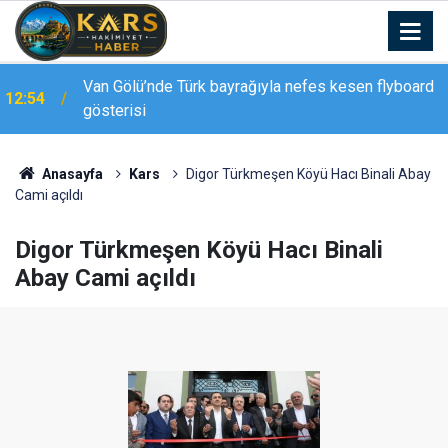
Van Gölü’nde Türk bayrağıyla nefes kesen flyboard
12:54
gösterisi
Anasayfa
Kars
Digor Türkmeşen Köyü Hacı Binali Abay
Cami açıldı
Digor Türkmeşen Köyü Hacı Binali
Abay Cami açıldı