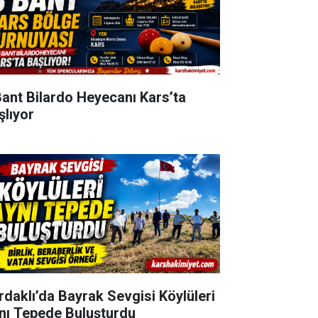
Bant Bilardo Heyecanı Kars’ta
şlıyor
rdaklı’da Bayrak Sevgisi Köylüleri
nı Tepede Buluşturdu