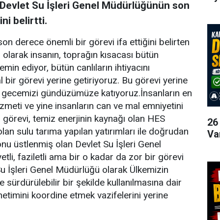
Devlet Su İşleri Genel Müdürlüğünün son
ni belirtti.
n derece önemli bir görevi ifa ettiğini belirten
olarak insanın, toprağın kısacası bütün
min ediyor, bütün canlıların ihtiyacını
 bir görevi yerine getiriyoruz. Bu görevi yerine
, gecemizi gündüzümüze katıyoruz.İnsanların en
izmeti ve yine insanların can ve mal emniyetini
görevi, temiz enerjinin kaynağı olan HES
26
 olan sulu tarıma yapılan yatırımları ile doğrudan
Va
nu üstlenmiş olan Devlet Su İşleri Genel
i, faziletli ama bir o kadar da zor bir görevi
u İşleri Genel Müdürlüğü olarak Ülkemizin
sürdürülebilir bir şekilde kullanılmasına dair
netimini koordine etmek vazifelerini yerine