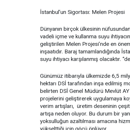
İstanbul’un Sigortası: Melen Projesi
Dünyanın birçok ülkesinin nüfusundan
vadeli içme ve kullanma suyu ihtiyacı
geliştirilen Melen Projesi’nde en öne
inşaatıdır. Baraj tamamlandığında İst
suyu ihtiyacı karşılanmış olacaktır. ‘’de
Günümüz itibarıyla ülkemizde 6,5 mily
hektarı DSİ tarafından inşa edilmiş
belirten DSİ Genel Müdürü Mevlüt AYD
projelerini geliştirerek uygulamaya 
verim artışları, üretim deseninin çeşit
artışa neden oluyor. Bu durum bir yan
yoksulluğun azaltılması amacına hizm
yükselttiği için göçü önlüyor.