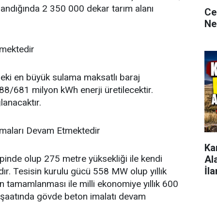
andığında 2 350 000 dekar tarım alanı
Ce
Ne
tmektedir
eki en büyük sulama maksatlı baraj
88/681 milyon kWh enerji üretilecektir.
lanacaktır.
şmaları Devam Etmektedir
Ka
tipinde olup 275 metre yüksekliği ile kendi
Al
İla
dır. Tesisin kurulu gücü 558 MW olup yıllık
in tamamlanması ile milli ekonomiye yıllık 600
inşaatında gövde beton imalatı devam