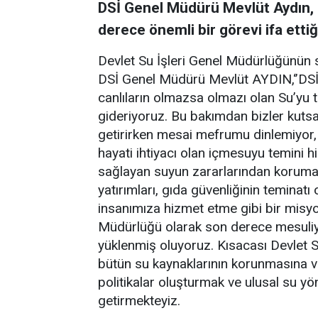
DSİ Genel Müdürü Mevlüt Aydın, 
derece önemli bir görevi ifa ettiği
Devlet Su İşleri Genel Müdürlüğünün so
DSİ Genel Müdürü Mevlüt AYDIN,‘’DSİ 
canlıların olmazsa olmazı olan Su’yu te
gideriyoruz. Bu bakımdan bizler kutsal
getirirken mesai mefrumu dinlemiyor
hayati ihtiyacı olan içmesuyu temini h
sağlayan suyun zararlarından koruma 
yatırımları, gıda güvenliğinin teminatı
insanımıza hizmet etme gibi bir misyo
Müdürlüğü olarak son derece mesuliyetl
yüklenmiş oluyoruz. Kısacası Devlet S
bütün su kaynaklarının korunmasına ve 
politikalar oluşturmak ve ulusal su yö
getirmekteyiz.