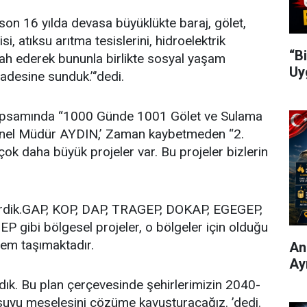
son 16 yılda devasa büyüklükte baraj, gölet,
i, atıksu arıtma tesislerini, hidroelektrik
“B
alah ederek bununla birlikte sosyal yaşam
Uy
fadesine sunduk.’‘’dedi.
psamında “1000 Günde 1001 Gölet ve Sulama
en Genel Müdür AYDIN,’ Zaman kaybetmeden “2.
k daha büyük projeler var. Bu projeler bizlerin
eçirdik.GAP, KOP, DAP, TRAGEP, DOKAP, EGEGEP,
i bölgesel projeler, o bölgeler için olduğu
nem taşımaktadır.
Ani
Ay
adık. Bu plan çerçevesinde şehirlerimizin 2040-
suyu meselesini çözüme kavuşturacağız. ’dedi.