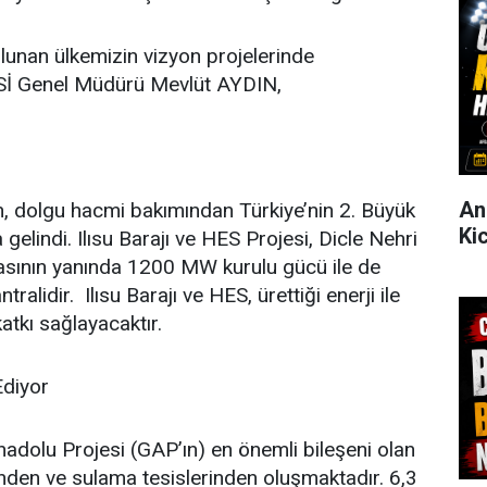
lunan ülkemizin vizyon projelerinde
 DSİ Genel Müdürü Mevlüt AYDIN,
An
, dolgu hacmi bakımından Türkiye’nin 2. Büyük
Ki
 gelindi. Ilısu Barajı ve HES Projesi, Dicle Nehri
asının yanında 1200 MW kurulu gücü ile de
ralidir. Ilısu Barajı ve HES, ürettiği enerji ile
katkı sağlayacaktır.
Ediyor
adolu Projesi (GAP’ın) en önemli bileşeni olan
nden ve sulama tesislerinden oluşmaktadır. 6,3