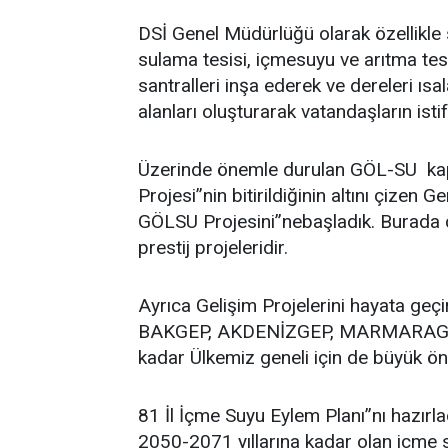
DSİ Genel Müdürlüğü olarak özellikle 
sulama tesisi, içmesuyu ve arıtma tesis
santralleri inşa ederek ve dereleri ıs
alanları oluşturarak vatandaşların isti
Üzerinde önemle durulan GÖL-SU ka
Projesi”nin bitirildiğinin altını çiz
GÖLSU Projesini”nebaşladık. Burada ço
prestij projeleridir.
Ayrıca Gelişim Projelerini hayata g
BAKGEP, AKDENİZGEP, MARMARAGEP gib
kadar Ülkemiz geneli için de büyük ö
81 İl İçme Suyu Eylem Planı”nı hazırl
2050-2071 yıllarına kadar olan içme 