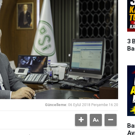
3 
Ba
Güncelleme:
06 Eylül 2018 Perşembe 16:20
Ba
Ay