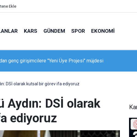
itene Ekle
LANLAR
KARS
GÜNDEM
SPOR
EKONOMI
ken Geçidi’nde feci kaza: 150 metrelik uçuruma yuvarlandı
: DSİ olarak kutsal bir görev ifa ediyoruz
 Aydın: DSİ olarak
Ka
fa ediyoruz