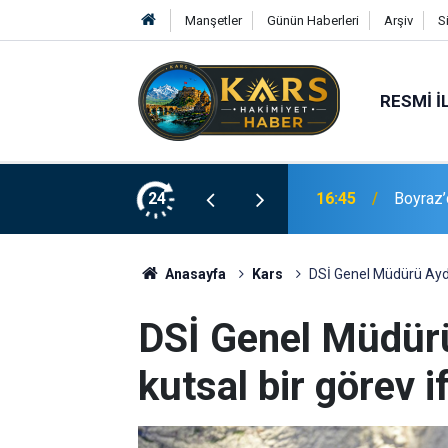
Manşetler
Günün Haberleri
Arşiv
S
RESMI İ
Yeni Üye Projesi" müjdesi
24
16:37
Palandö
Anasayfa
Kars
DSİ Genel Müdürü Aydın
DSİ Genel Müdürü
kutsal bir görev i