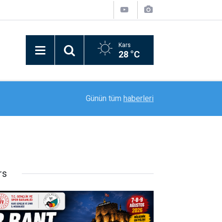
Kars
28 °C
16:36
Ağrı’da 2026-2027 eğitim öğretim yılı hazırlıklar
Günün tüm
haberleri
rs