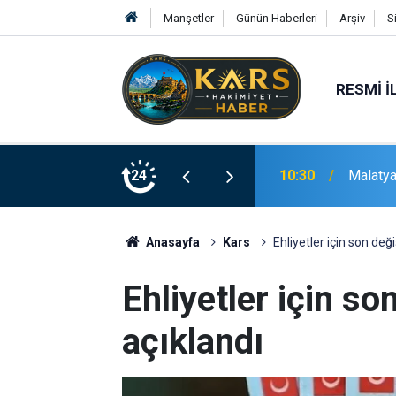
Manşetler
Günün Haberleri
Arşiv
S
RESMI İ
büsündeki ilginç kavgası kamerada
24
10:27
Akhundz
Anasayfa
Kars
Ehliyetler için son deği
Ehliyetler için so
açıklandı