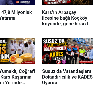
 47,8 Milyonluk
Kars’ın Arpaçay
Yatırımı
ilçesine bağlı Koçköy
köyünde, gece hırsızlık
olayı meydana geldi.
Yumaklı, Coğrafi
Susuz'da Vatandaşlara
i Kars Kaşarının
Dolandırıcılık ve KADES
ni Yerinde
Uyarısı
i