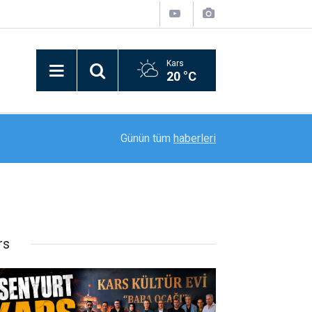
Kars
20 °C
10:15
Kars’ta bayrak gururu: Türk bayrağı köyün zirves
Günün tüm
haberleri
rs