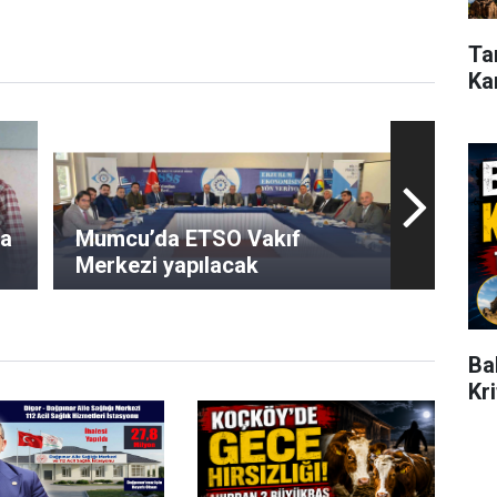
Ta
Ka
na
Mumcu’da ETSO Vakıf
Merkezi yapılacak
Ba
Kr