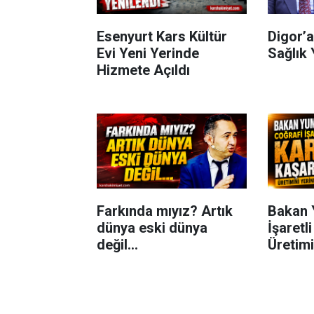
Esenyurt Kars Kültür
Digor’a
Evi Yeni Yerinde
Sağlık 
Hizmete Açıldı
Farkında mıyız? Artık
Bakan 
dünya eski dünya
İşaretl
değil...
Üretimi
İnceled