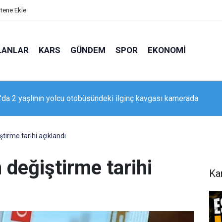
itene Ekle
LANLAR
KARS
GÜNDEM
SPOR
EKONOMI
ada’dan Erzurumspor taraftarına mesaj: "Geliyorum Dadaşlar!"
ştirme tarihi açıklandı
n değiştirme tarihi
Ka