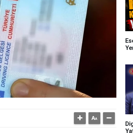
Es
Ye
Di
Ya