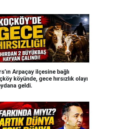
rs’ın Arpaçay ilçesine bağlı
çköy köyünde, gece hırsızlık olayı
ydana geldi.