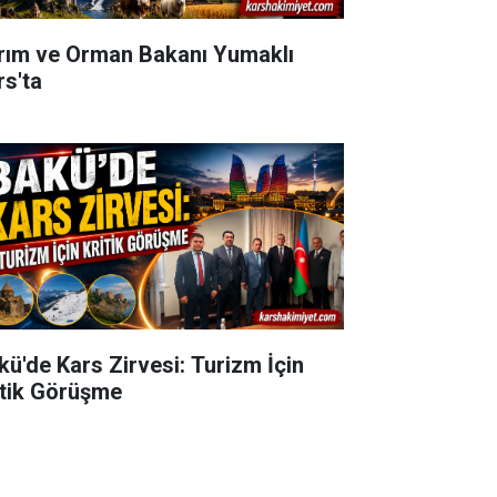
rım ve Orman Bakanı Yumaklı
rs'ta
kü'de Kars Zirvesi: Turizm İçin
itik Görüşme