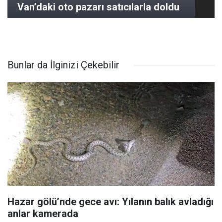
Van’daki oto pazarı satıcılarla doldu
Bunlar da İlginizi Çekebilir
Hazar gölü’nde gece avı: Yılanın balık avladığı
anlar kamerada