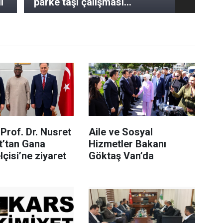
i
parke taşı çalışması
tamamlandı
Prof. Dr. Nusret
Aile ve Sosyal
t’tan Gana
Hizmetler Bakanı
çisi’ne ziyaret
Göktaş Van’da