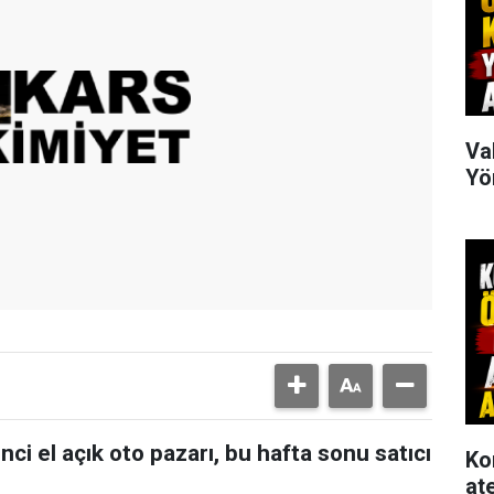
Va
Yö
nci el açık oto pazarı, bu hafta sonu satıcı
Ko
at