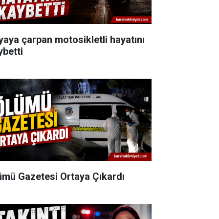
yaya çarpan motosikletli hayatını
ybetti
ümü Gazetesi Ortaya Çıkardı