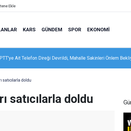
itene Ekle
LANLAR
KARS
GÜNDEM
SPOR
EKONOMI
 PTT'ye Ait Telefon Direği Devrildi, Mahalle Sakinleri Önlem Bekli
 Sosyal Hizmetler Bakanı Göktaş Van’da
 satıcılarla doldu
ı satıcılarla doldu
Gü