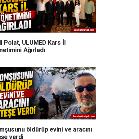
li Polat, ULUMED Kars İl
netimini Ağırladı
mşusunu öldürüp evini ve aracını
eşe verdi