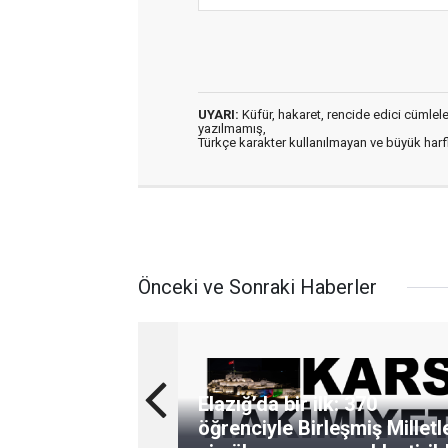
UYARI:
Küfür, hakaret, rencide edici cümleler 
yazılmamış,
Türkçe karakter kullanılmayan ve büyük har
Önceki ve Sonraki Haberler
Elazığ’da bir ilk: 370
öğrenciyle Birleşmiş Milletl