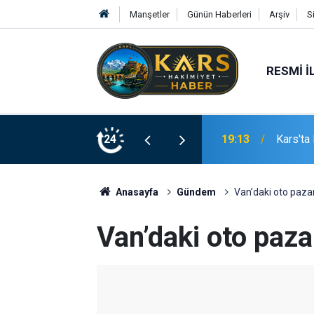
Manşetler
Günün Haberleri
Arşiv
S
RESMI İ
19:13
Kars'ta
24
19:10
Aile ve
Anasayfa
Gündem
Van’daki oto pazarı
Van’daki oto pazar