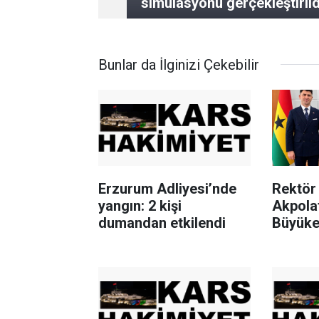
simülasyonu gerçekleştirild
Bunlar da İlginizi Çekebilir
Erzurum Adliyesi’nde
Rektör 
yangın: 2 kişi
Akpola
dumandan etkilendi
Büyükel