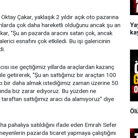
Oktay Çakar, yaklaşık 2 yıldır açık oto pazarına
Ya
zamanlarda çok daha hareketli olduğunu ancak şu an
ka
kar, "Şu an pazarda aracını satan çok, ancak
lerici esnafını çok etkiledi. Bu işi galericinin
i.
cısı ise geçtiğimiz yıllarda araçlardan kazanç
dile getirerek, "Şu an sattığımız bir araçtan 100
cı bir daha almak istediğimiz zaman üzerine 50
lında biz zarar ediyoruz. Bu yüzden ne
r taraftan sattığımız aracı da alamıyoruz" diye
Öl
a pahalıya satıldığını ifade eden Emrah Sefer
lmeyenlerin pazarda ticaret yapmaya çalıştığını