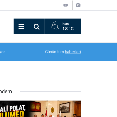
Kars
18 °C
yor
18:52
Erzurumspor FK, sezon öncesi kamp çalışmalar
Günün tüm
haberleri
ndem