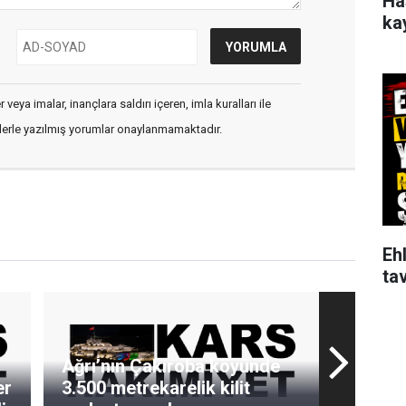
Ha
ka
veya imalar, inançlara saldırı içeren, imla kuralları ile
flerle yazılmış yorumlar onaylanmamaktadır.
Ehl
tav
Ağrı’nın Çakıroba köyünde
er
3.500 metrekarelik kilit