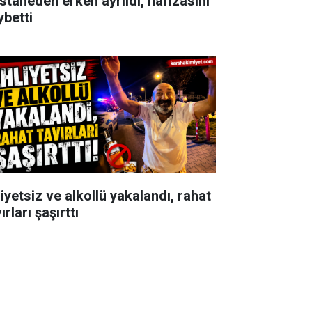
staneden erken ayrıldı, hafızasını
ybetti
iyetsiz ve alkollü yakalandı, rahat
ırları şaşırttı