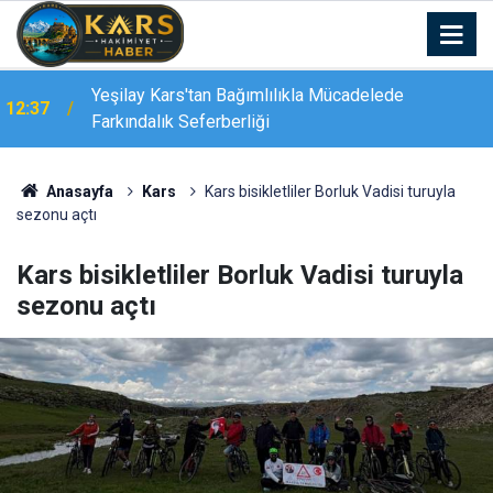
Yeşilay Kars'tan Bağımlılıkla Mücadelede
12:37
Farkındalık Seferberliği
Anasayfa
Kars
Kars bisikletliler Borluk Vadisi turuyla
sezonu açtı
Kars bisikletliler Borluk Vadisi turuyla
sezonu açtı