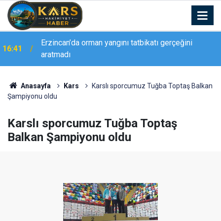
Erzincan’da orman yangını tatbikatı gerçeğini
16:41
aratmadı
Anasayfa
Kars
Karslı sporcumuz Tuğba Toptaş Balkan
Şampiyonu oldu
Karslı sporcumuz Tuğba Toptaş
Balkan Şampiyonu oldu