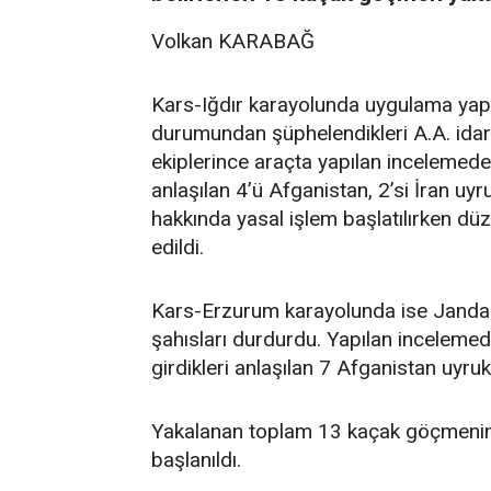
Volkan KARABAĞ
Kars-Iğdır karayolunda uygulama yapa
durumundan şüphelendikleri A.A. ida
ekiplerince araçta yapılan incelemede
anlaşılan 4’ü Afganistan, 2’si İran u
hakkında yasal işlem başlatılırken dü
edildi.
Kars-Erzurum karayolunda ise Jandar
şahısları durdurdu. Yapılan inceleme
girdikleri anlaşılan 7 Afganistan uyr
Yakalanan toplam 13 kaçak göçmenin sı
başlanıldı.