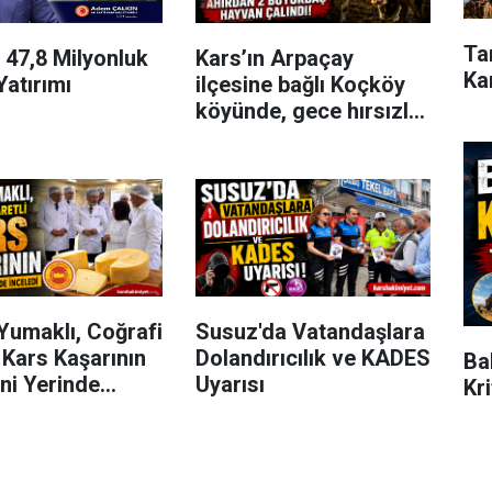
Ta
 47,8 Milyonluk
Kars’ın Arpaçay
Ka
Yatırımı
ilçesine bağlı Koçköy
köyünde, gece hırsızlık
olayı meydana geldi.
Yumaklı, Coğrafi
Susuz'da Vatandaşlara
i Kars Kaşarının
Dolandırıcılık ve KADES
Ba
ni Yerinde
Uyarısı
Kr
i