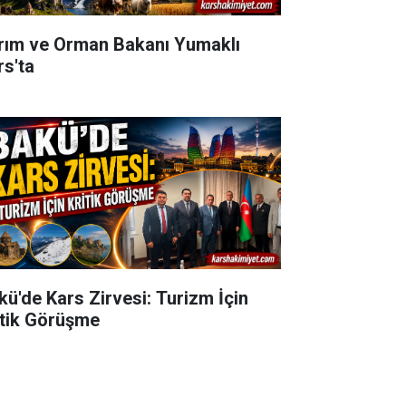
rım ve Orman Bakanı Yumaklı
rs'ta
kü'de Kars Zirvesi: Turizm İçin
itik Görüşme