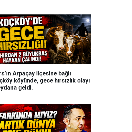
rs’ın Arpaçay ilçesine bağlı
çköy köyünde, gece hırsızlık olayı
ydana geldi.