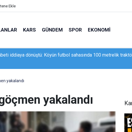
itene Ekle
LANLAR
KARS
GÜNDEM
SPOR
EKONOMI
va’da zehir tacirlerine darbe: 253 kilogram esrar ele geçirildi
men yakalandı
 göçmen yakalandı
Ka