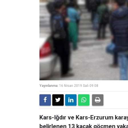
Yayınlanma:
16 Nisan 2019 Salı 09:08
Kars-Iğdır ve Kars-Erzurum karayo
belirlenen 13 kaçak göçmen yaka