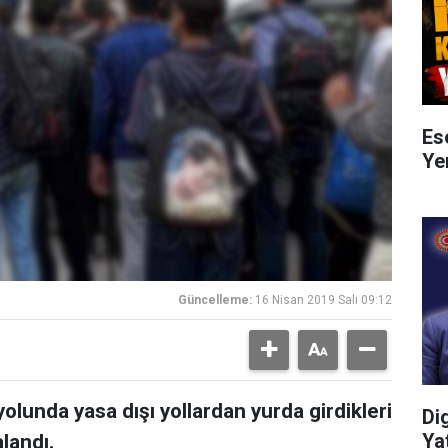
Es
Ye
Güncelleme:
16 Nisan 2019 Salı 09:12
lunda yasa dışı yollardan yurda girdikleri
Di
Ya
landı.