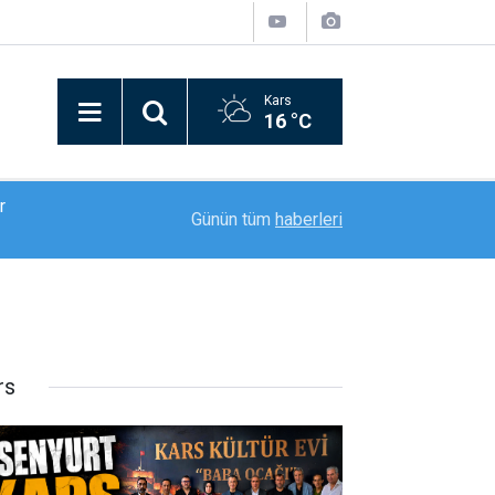
Kars
16 °C
08:57
Türkiye’de bir ilki yapıyor: Kilim üzerine fırçasıy
Günün tüm
haberleri
rs