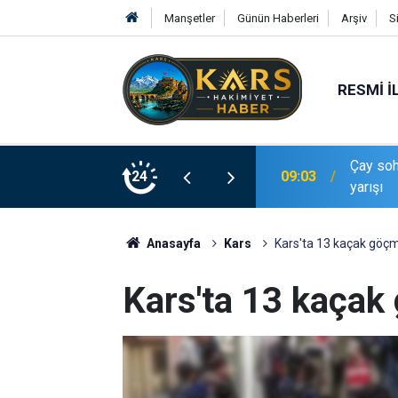
Manşetler
Günün Haberleri
Arşiv
S
RESMI İ
yün futbol sahasında 100 metrelik traktör
24
08:59
Yükseko
Anasayfa
Kars
Kars'ta 13 kaçak göç
Kars'ta 13 kaçak