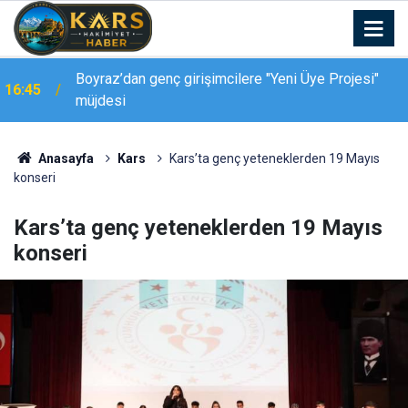
Palandöken Geçidi’nde feci kaza: 150 metrelik
16:37
uçuruma yuvarlandı
Anasayfa
Kars
Kars’ta genç yeteneklerden 19 Mayıs
konseri
Kars’ta genç yeteneklerden 19 Mayıs
konseri