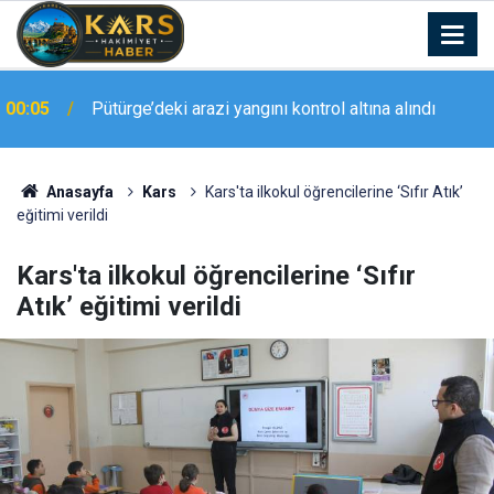
23:20
Elazığ’da geniş kapsamlı asayiş uygulaması
Anasayfa
Kars
Kars'ta ilkokul öğrencilerine ‘Sıfır Atık’
eğitimi verildi
Kars'ta ilkokul öğrencilerine ‘Sıfır
Atık’ eğitimi verildi