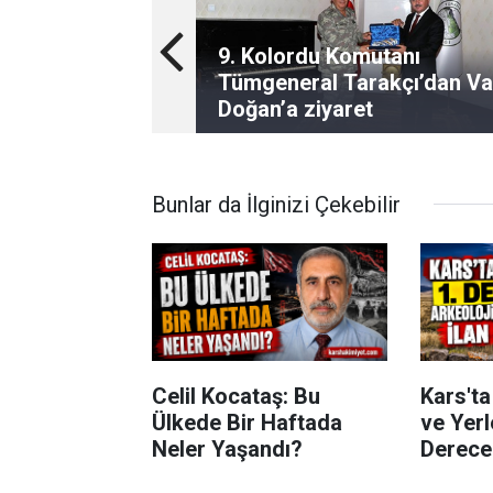
9. Kolordu Komutanı
Tümgeneral Tarakçı’dan Va
Doğan’a ziyaret
Bunlar da İlginizi Çekebilir
Celil Kocataş: Bu
Kars'ta
Ülkede Bir Haftada
ve Yerl
Neler Yaşandı?
Derece 
Alanı İl