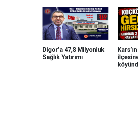
Digor’a 47,8 Milyonluk
Kars’ı
Sağlık Yatırımı
ilçesin
köyünde
olayı m