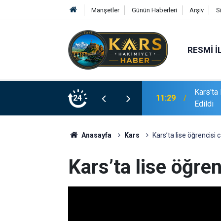
Manşetler
Günün Haberleri
Arşiv
S
RESMI İ
Kars'ta 
11:29
Edildi
24
11:27
Mercan’d
Anasayfa
Kars
Kars’ta lise öğrencisi 
Kars’ta lise öğren