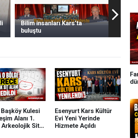
li
Bilim insanları Kars’ta
buluştu
Fa
dün
 Başköy Kulesi
Esenyurt Kars Kültür
eşim Alanı 1.
Evi Yeni Yerinde
Arkeolojik Sit
Hizmete Açıldı
an Edildi