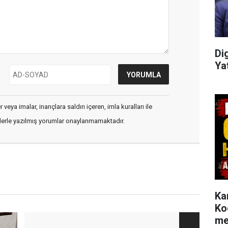
Di
Ya
veya imalar, inançlara saldırı içeren, imla kuralları ile
flerle yazılmış yorumlar onaylanmamaktadır.
Ka
Ko
me