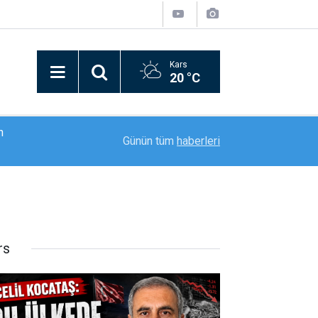
Kars
20 °C
n
11:20
Vali Aydoğdu başarılı karatecileri makamında ağı
Günün tüm
haberleri
rs