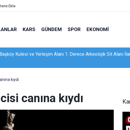
itene Ekle
LANLAR
KARS
GÜNDEM
SPOR
EKONOMI
Başköy Kulesi ve Yerleşim Alanı 1. Derece Arkeolojik Sit Alanı İla
a patates üreticileriyle toplantı yapıldı
canına kıydı
cisi canına kıydı
Ka