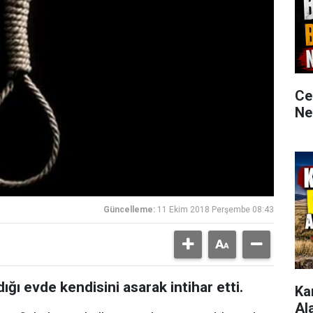
Ce
Ne
Güncelleme:
11 Ekim 2018 Perşembe 08:43
dığı evde kendisini asarak intihar etti.
Ka
Al