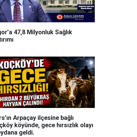
gor’a 47,8 Milyonluk Sağlık
tırımı
rs’ın Arpaçay ilçesine bağlı
çköy köyünde, gece hırsızlık olayı
ydana geldi.