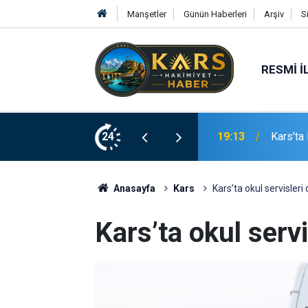
Manşetler
Günün Haberleri
Arşiv
S
RESMI İ
i Devrildi, Mahalle Sakinleri Önlem Bekliyor
24
19:10
Aile ve
Anasayfa
Kars
Kars’ta okul servisleri
Kars’ta okul servi