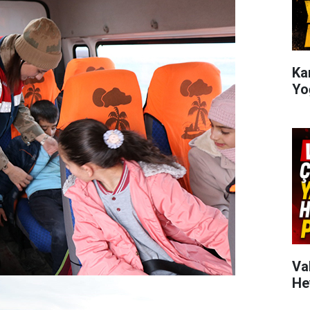
Kar
Yo
Va
He