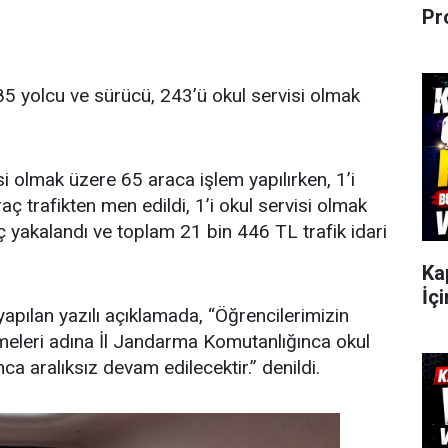
Pr
 yolcu ve sürücü, 243’ü okul servisi olmak
si olmak üzere 65 araca işlem yapılırken, 1’i
ç trafikten men edildi, 1’i okul servisi olmak
ç yakalandı ve toplam 21 bin 446 TL trafik idari
Ka
İçi
 yapılan yazılı açıklamada, “Öğrencilerimizin
ürmeleri adına İl Jandarma Komutanlığınca okul
ca aralıksız devam edilecektir.” denildi.