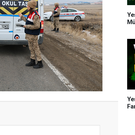
Ye
Mü
Ye
Fa