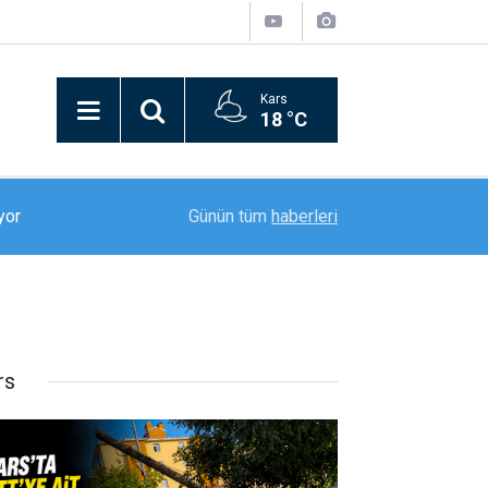
Kars
18 °C
18:52
Erzurumspor FK, sezon öncesi kamp çalışmalar
Günün tüm
haberleri
rs