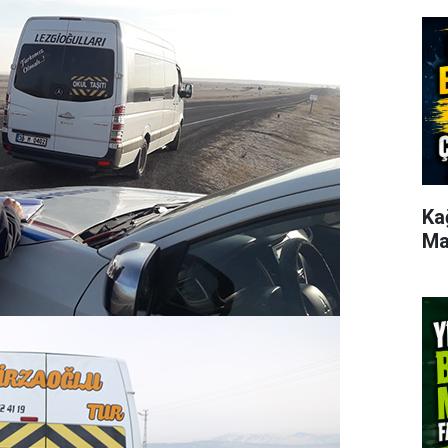
Ka
Ma