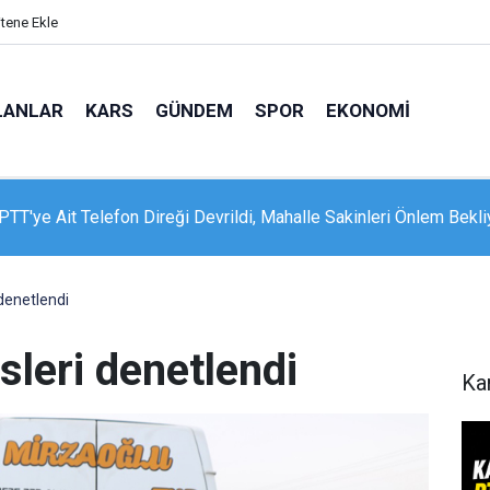
itene Ekle
LANLAR
KARS
GÜNDEM
SPOR
EKONOMI
 Sosyal Hizmetler Bakanı Göktaş Van’da
 denetlendi
sleri denetlendi
Ka