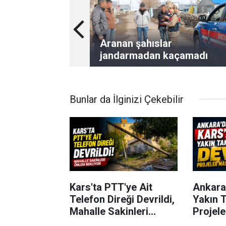
Aranan şahıslar
jandarmadan kaçamadı
Bunlar da İlginizi Çekebilir
Kars'ta PTT'ye Ait
Ankara
Telefon Direği Devrildi,
Yakın T
Mahalle Sakinleri
Projel
Önlem Bekliyor