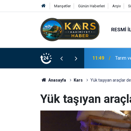
Manşetler
Günün Haberleri
Arşiv
S
RESMI İ
Bakan G
Kars'ta
24
11:49
ekonomi
Anasayfa
Kars
Yük taşıyan araçlar de
Yük taşıyan araçl