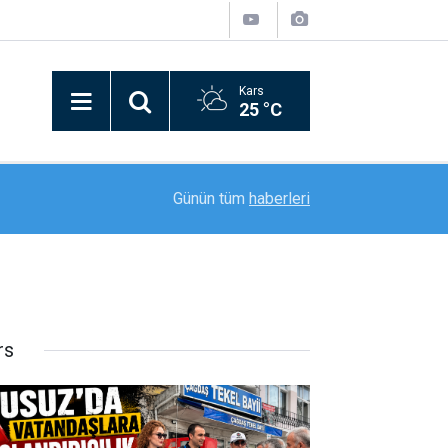
Kars
25 °C
11:47
Ardahan TSO Başkanı Demirci’den Rektör Emiro
Günün tüm
haberleri
rs