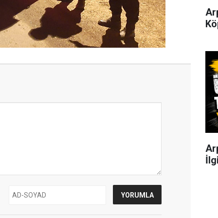
Ar
Kö
Ar
İlg