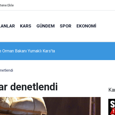
itene Ekle
LANLAR
KARS
GÜNDEM
SPOR
EKONOMI
öktaş: "Terörsüz Türkiye sürecinde barışın, huzurun, istikrarın,
nin güçlendiği bir Türkiye kurmak istiyoruz"
netlendi
ar denetlendi
Ka