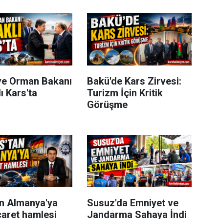
ve Orman Bakanı
Bakü'de Kars Zirvesi:
ı Kars'ta
Turizm İçin Kritik
Görüşme
an Almanya'ya
Susuz'da Emniyet ve
caret hamlesi
Jandarma Sahaya İndi