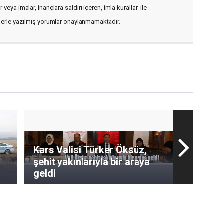
veya imalar, inançlara saldırı içeren, imla kuralları ile
flerle yazılmış yorumlar onaylanmamaktadır.
Kars Valisi Türker Öksüz,
şehit yakınlarıyla bir araya
geldi