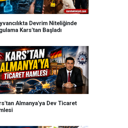
yvancılıkta Devrim Niteliğinde
gulama Kars'tan Başladı
rs'tan Almanya'ya Dev Ticaret
mlesi