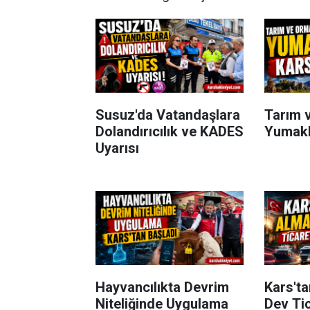
Susuz'da Vatandaşlara
Tarım 
Dolandırıcılık ve KADES
Yumakl
Uyarısı
Hayvancılıkta Devrim
Kars't
Niteliğinde Uygulama
Dev Ti