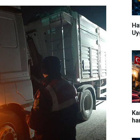
Ha
Uy
Ka
ha