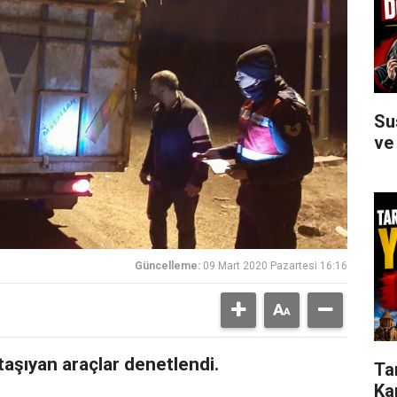
Su
ve
Güncelleme:
09 Mart 2020 Pazartesi 16:16
taşıyan araçlar denetlendi.
Ta
Ka