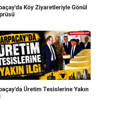
paçay'da Köy Ziyaretleriyle Gönül
prüsü
paçay'da Üretim Tesislerine Yakın
i