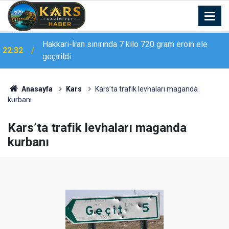
Erzurum Adliyesi’nde yangın: 2 kişi dumandan
21:02
etkilendi
Anasayfa
Kars
Kars’ta trafik levhaları maganda
kurbanı
Kars’ta trafik levhaları maganda
kurbanı