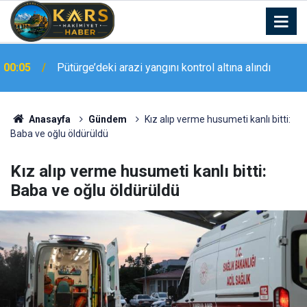
00:05
Pütürge’deki arazi yangını kontrol altına alındı
23:20
Elazığ’da geniş kapsamlı asayiş uygulaması
Anasayfa
Gündem
Kız alıp verme husumeti kanlı bitti:
Baba ve oğlu öldürüldü
Kız alıp verme husumeti kanlı bitti:
Baba ve oğlu öldürüldü