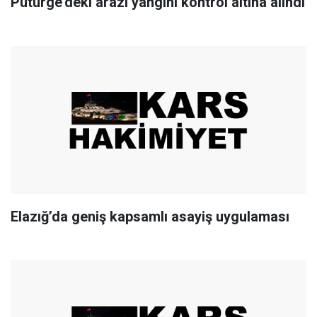
Pütürge’deki arazi yangını kontrol altına alındı
Elazığ’da geniş kapsamlı asayiş uygulaması