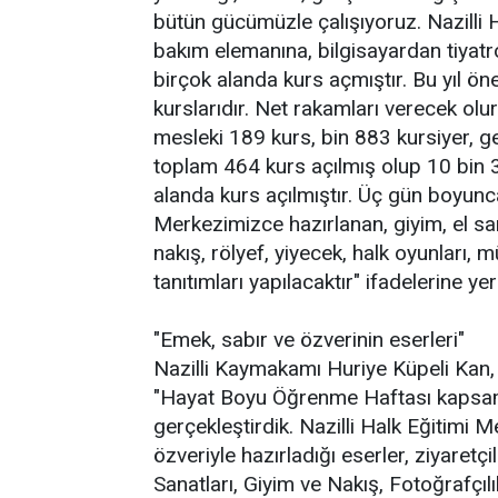
bütün gücümüzle çalışıyoruz. Nazilli H
bakım elemanına, bilgisayardan tiya
birçok alanda kurs açmıştır. Bu yıl ön
kurslarıdır. Net rakamları verecek ol
mesleki 189 kurs, bin 883 kursiyer, g
toplam 464 kurs açılmış olup 10 bin 33
alanda kurs açılmıştır. Üç gün boyunca
Merkezimizce hazırlanan, giyim, el sa
nakış, rölyef, yiyecek, halk oyunları,
tanıtımları yapılacaktır" ifadelerine yer
"Emek, sabır ve özverinin eserleri"
Nazilli Kaymakamı Huriye Küpeli Kan, 
"Hayat Boyu Öğrenme Haftası kapsamın
gerçekleştirdik. Nazilli Halk Eğitimi M
özveriyle hazırladığı eserler, ziyaretç
Sanatları, Giyim ve Nakış, Fotoğrafçıl