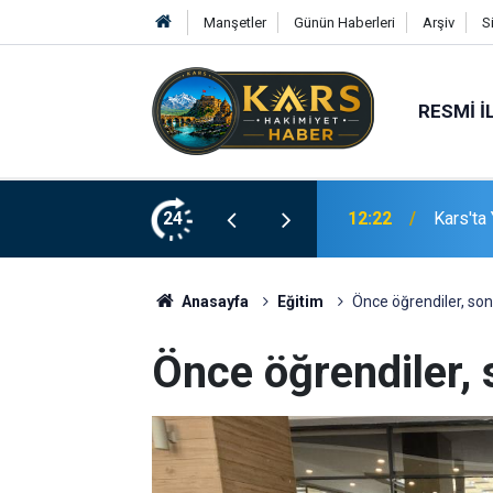
Manşetler
Günün Haberleri
Arşiv
S
RESMI İ
lıkları Başladı
24
12:14
Yükümlü
Anasayfa
Eğitim
Önce öğrendiler, sonr
Önce öğrendiler, 