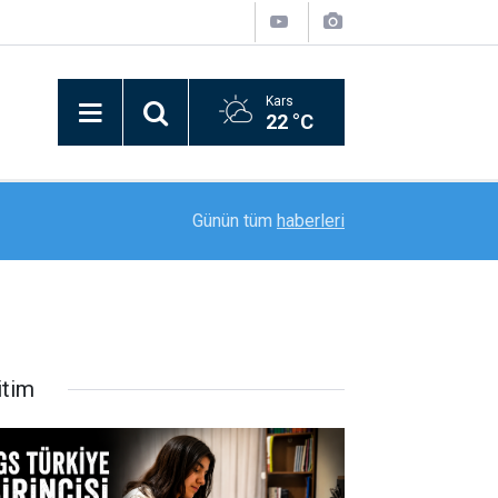
Kars
22 °C
12:09
Vali Polat, Yeni AFAD İl Müdürüyle Bir Araya Gel
Günün tüm
haberleri
itim