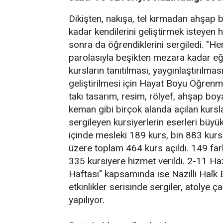
Dikişten, nakışa, tel kırmadan ahşap
kadar kendilerini geliştirmek isteyen
sonra da öğrendiklerini sergiledi. "He
parolasıyla beşikten mezara kadar eğit
kursların tanıtılması, yaygınlaştırıl
geliştirilmesi için Hayat Boyu Öğrenme
takı tasarım, resim, rölyef, ahşap boy
keman gibi birçok alanda açılan kursla
sergileyen kursiyerlerin eserleri büy
içinde mesleki 189 kurs, bin 883 kurs
üzere toplam 464 kurs açıldı. 149 far
335 kursiyere hizmet verildi. 2-11 H
Haftası" kapsamında ise Nazilli Halk
etkinlikler serisinde sergiler, atölye 
yapılıyor.