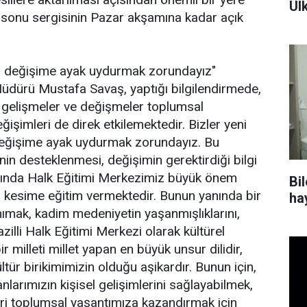
Ül
l sonu sergisinin Pazar akşamına kadar açık
Gü
zla değişime ayak uydurmak zorundayız"
Müdürü Mustafa Savaş, yaptığı bilgilendirmede,
lı gelişmeler ve değişmeler toplumsal
işimleri de direk etkilemektedir. Bizler yeni
 değişime ayak uydurmak zorundayız. Bu
inin desteklenmesi, değişimin gerektirdiği bilgi
sında Halk Eğitimi Merkezimiz büyük önem
Bi
r kesime eğitim vermektedir. Bunun yanında bir
ha
ımak, kadim medeniyetin yaşanmışlıklarını,
Nazilli Halk Eğitimi Merkezi olarak kültürel
 milleti millet yapan en büyük unsur dilidir,
ltür birikimimizin olduğu aşikardır. Bunun için,
larımızın kişisel gelişimlerini sağlayabilmek,
leri toplumsal yaşantımıza kazandırmak için