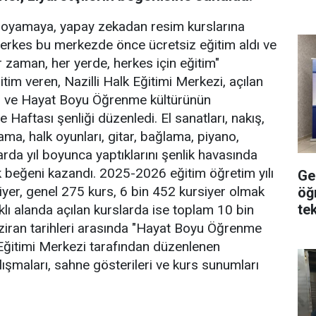
 boyamaya, yapay zekadan resim kurslarına
 herkes bu merkezde önce ücretsiz eğitim aldı ve
r zaman, her yerde, herkes için eğitim"
im veren, Nazilli Halk Eğitimi Merkezi, açılan
ması ve Hayat Boyu Öğrenme kültürünün
 Haftası şenliği düzenledi. El sanatları, nakış,
ama, halk oyunları, gitar, bağlama, piyano,
rda yıl boyunca yaptıklarını şenlik havasında
ük beğeni kazandı. 2025-2026 eğitim öğretim yılı
Ge
iyer, genel 275 kurs, 6 bin 452 kursiyer olmak
öğ
tek
klı alanda açılan kurslarda ise toplam 10 bin
aziran tarihleri arasında "Hayat Boyu Öğrenme
 Eğitimi Merkezi tarafından düzenlenen
çalışmaları, sahne gösterileri ve kurs sunumları