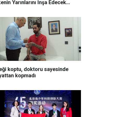
kenin Yarınlarını İnşa Edecek
çsünüz"
leği koptu, doktoru sayesinde
yattan kopmadı