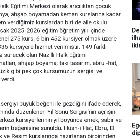
alk Eğitimi Merkezi olarak arıcılıktan çocuk
troya, ahşap boyamadan keman kurslarına kadar
em verdiğimiz kurslardan biri de aile okulu
De
ursak 2025-2026 eğitim öğretim yılı içinde
ilh
enel 275 kurs, 6 bin 452 kursiyer olmak üzere
iki
5 kursiyere hizmet verilmiştir. 149 farklı
 sürecek olan Nazilli Halk Eğitimi
natları, ahşap boyama, takı tasarım, ebru -hat,
 müzik gibi pek çok kursumuzun sergisi ve
 verdi.
sergiyi büyük beğeni ile gezdiğini ifade ederek,
da düzenlenen Yıl Sonu Sergisi'nin açılışını
erkezi kursiyerlerinin yıl boyunca emek, sabır ve
Eg
ilerin beğenisine sunuldu. Hüsn-i Hat, Ebru, El
di
ık ve Resim kurslarında hazırlanan birbirinden