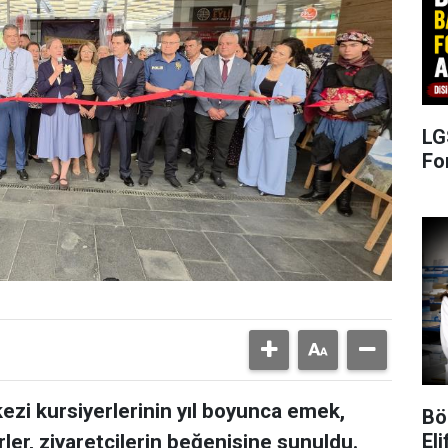
LG
Fo
kezi kursiyerlerinin yıl boyunca emek,
Bö
Eli
rler, ziyaretçilerin beğenisine sunuldu.