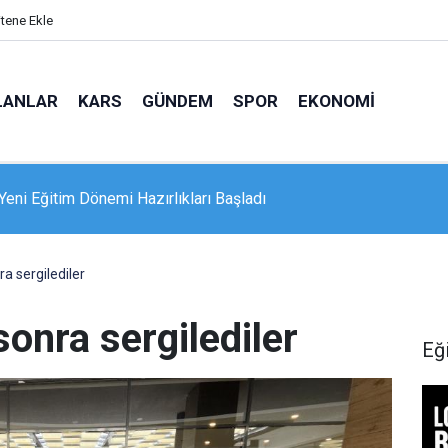
itene Ekle
LANLAR
KARS
GÜNDEM
SPOR
EKONOMI
lerden Hasan Harakani Anadolu Lisesi Pansiyonuna Destek
a sergilediler
sonra sergilediler
Eğ