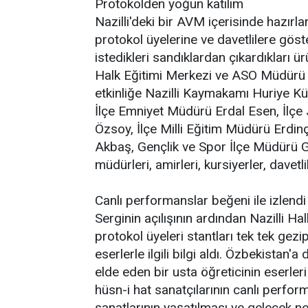
Protokolden yoğun katılım
Nazilli'deki bir AVM içerisinde hazırl
protokol üyelerine ve davetlilere gös
istedikleri sandıklardan çıkardıkları 
Halk Eğitimi Merkezi ve ASO Müdürü 
etkinliğe Nazilli Kaymakamı Huriye Kü
İlçe Emniyet Müdürü Erdal Esen, İlç
Özsoy, İlçe Milli Eğitim Müdürü Erdin
Akbaş, Gençlik ve Spor İlçe Müdürü Gü
müdürleri, amirleri, kursiyerler, davetl
Canlı performanslar beğeni ile izlendi
Serginin açılışının ardından Nazilli H
protokol üyeleri stantları tek tek gezip
eserlerle ilgili bilgi aldı. Özbekistan'
elde eden bir usta öğreticinin eserle
hüsn-i hat sanatçılarının canlı perform
sanatlarının yaşatılması ve gelecek ne