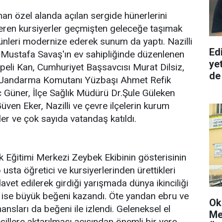
anan özel alanda açılan sergide hünerlerini
teren kursiyerler geçmişten geleceğe taşımak
ürünleri modernize ederek sunum da yaptı. Nazilli
Edi
Mustafa Savaş'ın ev sahipliğinde düzenlenen
ye
peli Kan, Cumhuriyet Başsavcısı Murat Dilsiz,
de
e Jandarma Komutanı Yüzbaşı Ahmet Refik
ç Güner, İlçe Sağlık Müdürü Dr.Şule Güleken
ven Eker, Nazilli ve çevre ilçelerin kurum
iler ve çok sayıda vatandaş katıldı.
alk Eğitimi Merkezi Zeybek Ekibinin gösterisinin
 usta öğretici ve kursiyerlerinden ürettikleri
a davet edilerek girdiği yarışmada dünya ikinciliği
ri ise büyük beğeni kazandı. Öte yandan ebru ve
Ok
ansları da beğeni ile izlendi. Geleneksel el
Me
sillere aktarılması açısından önemli bir yere