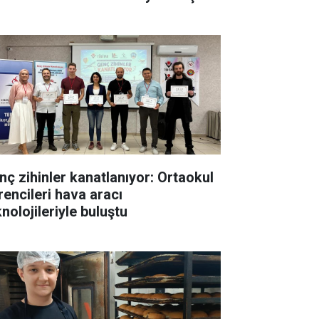
nç zihinler kanatlanıyor: Ortaokul
rencileri hava aracı
nolojileriyle buluştu