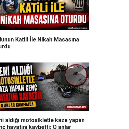
lunun Katili İle Nikah Masasına
urdu
ni aldığı motosikletle kaza yapan
nç hayatını kaybetti: O anlar