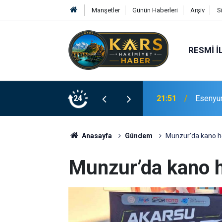
Manşetler
Günün Haberleri
Arşiv
S
RESMI İ
Bingöl’d
rinde Hizmete Açıldı
24
21:19
merdive
Anasayfa
Gündem
Munzur’da kano h
Munzur’da kano h