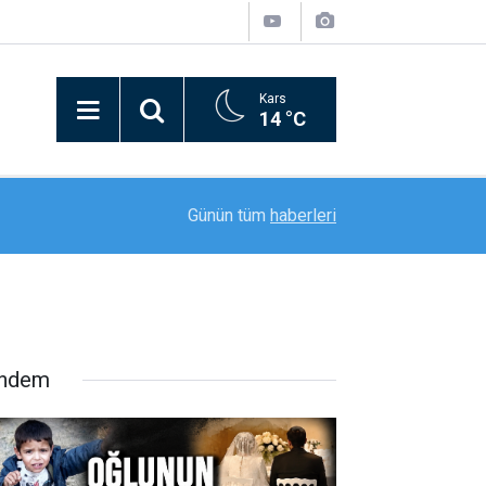
Kars
14 °C
21:09
Bitlis’in kurtuluşunun 110. yılı coşkusu kortej yü
Günün tüm
haberleri
ndem