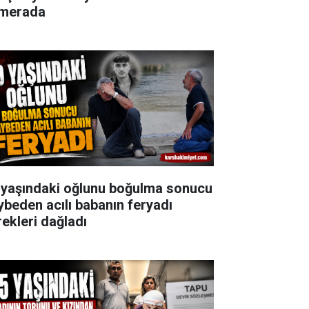
merada
 yaşındaki oğlunu boğulma sonucu
ybeden acılı babanın feryadı
rekleri dağladı