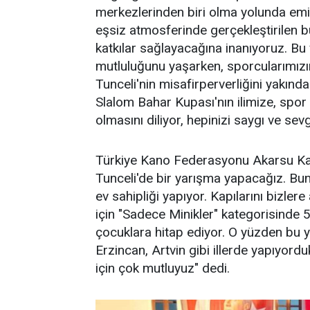
merkezlerinden biri olma yolunda emin
eşsiz atmosferinde gerçekleştirilen 
katkılar sağlayacağına inanıyoruz. Bu v
mutluluğunu yaşarken, sporcularımızın
Tunceli'nin misafirperverliğini yakın
Slalom Bahar Kupası'nın ilimize, spor 
olmasını diliyor, hepinizi saygı ve se
Türkiye Kano Federasyonu Akarsu Kano
Tunceli'de bir yarışma yapacağız. Bun
ev sahipliği yapıyor. Kapılarını bizlere
için "Sadece Minikler" kategorisinde
çocuklara hitap ediyor. O yüzden bu y
Erzincan, Artvin gibi illerde yapıyord
için çok mutluyuz" dedi.