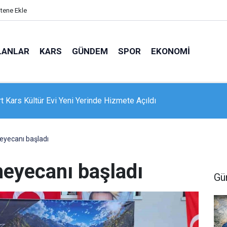
itene Ekle
LANLAR
KARS
GÜNDEM
SPOR
EKONOMI
e 16 dairelik bina alevlere teslim oldu: Mahsur kalanları itfaiye
nle kurtardı
eyecanı başladı
eyecanı başladı
Gü