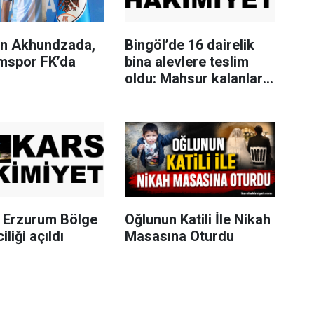
n Akhundzada,
Bingöl’de 16 dairelik
mspor FK’da
bina alevlere teslim
oldu: Mahsur kalanları
itfaiye merdivenle
kurtardı
Erzurum Bölge
Oğlunun Katili İle Nikah
iliği açıldı
Masasına Oturdu