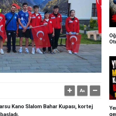
Oğ
Ot
karsu Kano Slalom Bahar Kupası, kortej
Ye
ge
başladı.