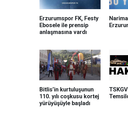
Erzurumspor FK, Festy
Narima
Ebosele ile prensip
Erzuru
anlaşmasına vardı
Bitlis’in kurtuluşunun
TSKGV 
110. yılı coşkusu kortej
Temsilc
yürüyüşüyle başladı