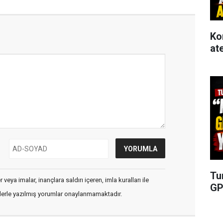
Ko
at
Tu
veya imalar, inançlara saldırı içeren, imla kuralları ile
GP
flerle yazılmış yorumlar onaylanmamaktadır.