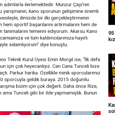
 adımlarla ilerlemektedir. Munzur Çayı'nın
bu yarışmanın, kano sporunun gelişimine önemli
esileyle, ilimizde bir ilki gerçekleştirmenin
 hem sportif başarılarını artırmalarını hem de
dan tanımalarını temenni ediyorum. Akarsu Kano
95
camiamıza ve tüm katılımcılarımıza hayırlı
kı
vgiyle selamlıyorum" diye konuştu.
 Teknik Kurul Üyesi Emin Morgil ise, "İlk defa
un için çok heyecanlıyız. Can Cana Tunceli bize
 açtı. Parkur harika. Özellikle minik sporcularımız
 50 sporcuyla geldik buraya. 2015 doğumlu
arışma bizim için çok değerli. Daha önce Rize,
uk ama Tunceli gibi bir ilde yapmamıştık. Bunun
Ka
so