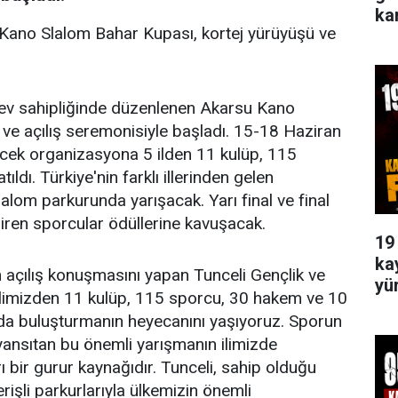
ka
 Kano Slalom Bahar Kupası, kortej yürüyüşü ve
 ev sahipliğinde düzenlenen Akarsu Kano
ve açılış seremonisiyle başladı. 15-18 Haziran
lecek organizasyona 5 ilden 11 kulüp, 115
ldı. Türkiye'nin farklı illerinden gelen
alom parkurunda yarışacak. Yarı final ve final
ren sporcular ödüllerine kavuşacak.
19
ka
açılış konuşmasını yapan Tunceli Gençlik ve
yü
 ilimizden 11 kulüp, 115 sporcu, 30 hakem ve 10
da buluşturmanın heyecanını yaşıyoruz. Sporun
 yansıtan bu önemli yarışmanın ilimizde
rı bir gurur kaynağıdır. Tunceli, sahip olduğu
erişli parkurlarıyla ülkemizin önemli