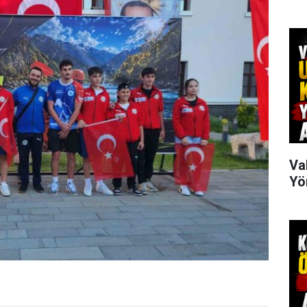
Va
Yö