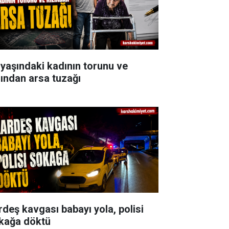
 yaşındaki kadının torunu ve
zından arsa tuzağı
rdeş kavgası babayı yola, polisi
kağa döktü