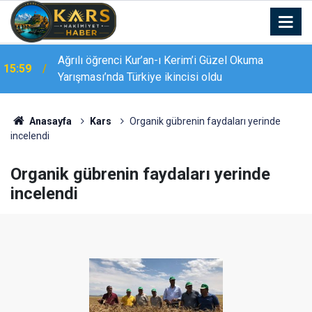
Ağrılı öğrenci Kur’an-ı Kerim’i Güzel Okuma
15:59
Yarışması’nda Türkiye ikincisi oldu
15:38
Palandöken’de yaz kursu coşkusu
Anasayfa
Kars
Organik gübrenin faydaları yerinde
incelendi
Organik gübrenin faydaları yerinde
incelendi