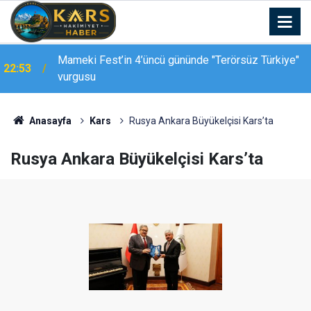
Kars-Akyaka yolcu treni arızalandı, hemzemin
22:39
geçitte araç kuyruğu oluştu
Anasayfa
Kars
Rusya Ankara Büyükelçisi Kars’ta
Rusya Ankara Büyükelçisi Kars’ta