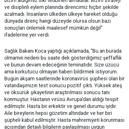
bizim aldığımız sıkı tedbirleri almadılar. Bizim strateji
ve disiplinli eylem planında direncimiz hiçbir şekilde
azalmadı. İnsanların ülkeden ülkeye hareket olduğu
dünyada direnç hangi düzeyde olursa olsun bazı
sonuçları önlemek maalesef mümkün değil”
ifadelerine yer verdi.
Sağlık Bakanı Koca yaptığı açıklamada, “Bu an burada
olmamın nedeni bu saate dek gösterdiğimiz şeffaflık
ve bunun devam edeceğinin teminatıdır. Size üzücü
ama korkutucu olmayan haberi bildirmek istiyorum.
Bugün akşam saatlerinde koronavirüs şüphesi olan bir
vatandaşımızın test sonucu pozitif çıktı. Yüksek ateş
ve öksürük şikayetinin araştırılması sonucu tanı
konmuştur. Hastanın virüsü Avrupa'dan aldığı tespit
edilmiştir. Hasta bir erkektir ve genel durumu iyidir.
Aile bireylerin hepsi gözetim altındadır ve her biri
şüpheli kabul edilmiştir. Hasta mahremiyeti korunması
açısından detaylı bilgilerin paylaşılması uygun