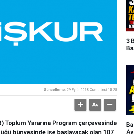
3 
Ba
Güncelleme:
29 Eylül 2018 Cumartesi 15:25
R) Toplum Yararına Program çerçevesinde
Ba
Ay
rlüğü bünyesinde işe başlayacak olan 107