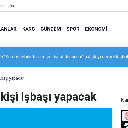
itene Ekle
LANLAR
KARS
GÜNDEM
SPOR
EKONOMI
a "Sürdürülebilir turizm ve dijital dönüşüm" çalıştayı gerçekleştiri
işbaşı yapacak
kişi işbaşı yapacak
Ka