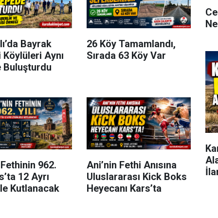
Ce
Ne
lı’da Bayrak
26 Köy Tamamlandı,
 Köylüleri Aynı
Sırada 63 Köy Var
 Buluşturdu
Ka
Al
 Fethinin 962.
Ani’nin Fethi Anısına
İla
rs’ta 12 Ayrı
Uluslararası Kick Boks
kle Kutlanacak
Heyecanı Kars’ta