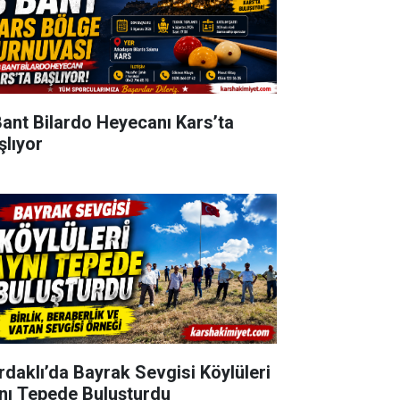
Bant Bilardo Heyecanı Kars’ta
şlıyor
rdaklı’da Bayrak Sevgisi Köylüleri
nı Tepede Buluşturdu