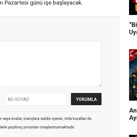
im Pazartesi günü işe başlayacak.
“B
Uy
Ani
Ay
veya imalar, inançlara saldırı içeren, imla kuralları ile
flerle yazılmış yorumlar onaylanmamaktadır.