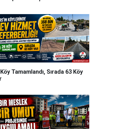
 Köy Tamamlandı, Sırada 63 Köy
r