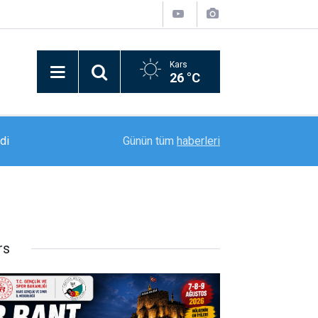
Kars
26 °C
ldi
13:50
Muş’un Kurtik Dağı’nda yaz mevsiminde eşsiz k
Günün tüm
haberleri
rs