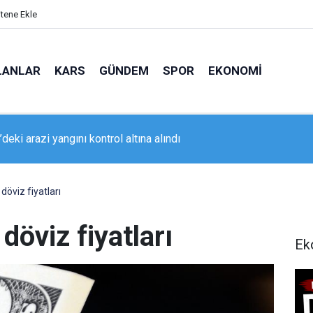
itene Ekle
LANLAR
KARS
GÜNDEM
SPOR
EKONOMI
deki arazi yangını kontrol altına alındı
da geniş kapsamlı asayiş uygulaması
öviz fiyatları
döviz fiyatları
Ek