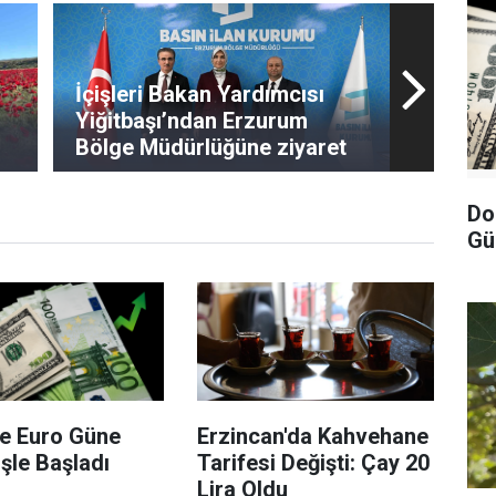
İçişleri Bakan Yardımcısı
Yiğitbaşı’ndan Erzurum
Bölge Müdürlüğüne ziyaret
Do
Gü
ve Euro Güne
Erzincan'da Kahvehane
şle Başladı
Tarifesi Değişti: Çay 20
Lira Oldu