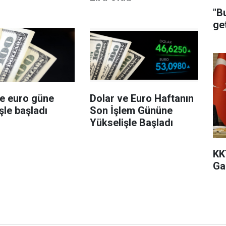
"B
get
ve euro güne
Dolar ve Euro Haftanın
şle başladı
Son İşlem Gününe
Yükselişle Başladı
KK
Ga