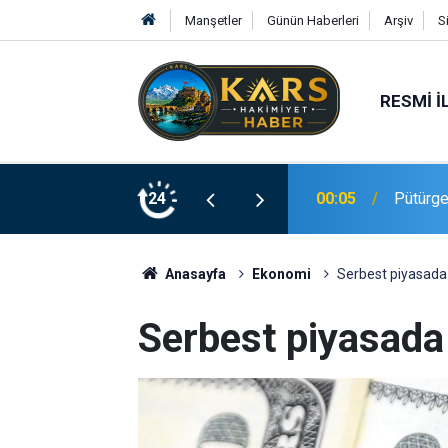
Manşetler
Günün Haberleri
Arşiv
S
RESMI İ
00:05
Pütürge’
24
23:20
Elazığ’
Anasayfa
Ekonomi
Serbest piyasada d
Serbest piyasada 