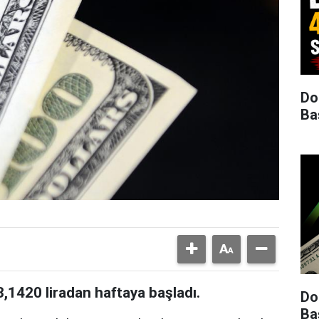
Do
Ba
3,1420 liradan haftaya başladı.
Do
Ba