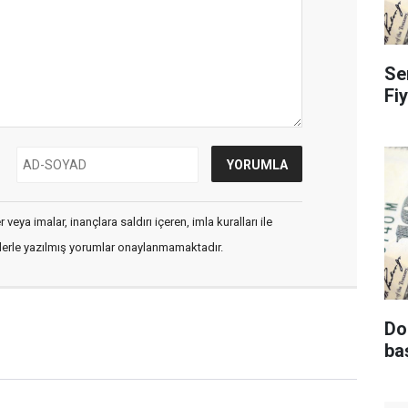
Se
Fi
veya imalar, inançlara saldırı içeren, imla kuralları ile
flerle yazılmış yorumlar onaylanmamaktadır.
Do
ba