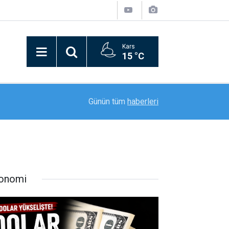
Kars
15 °C
20:59
"Mameki Fest" Tunceli’de coşkuyla başladı
Günün tüm
haberleri
onomi