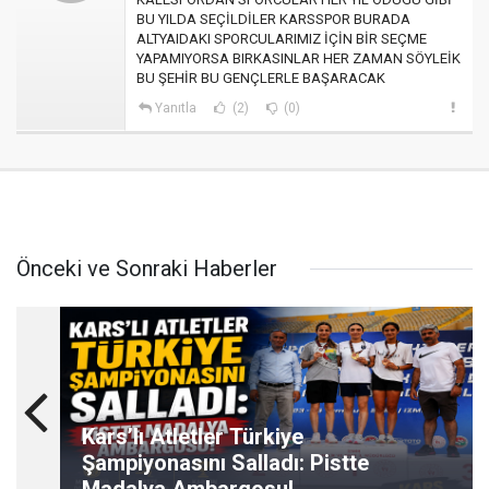
BU YILDA SEÇİLDİLER KARSSPOR BURADA
ALTYAIDAKI SPORCULARIMIZ İÇİN BİR SEÇME
YAPAMIYORSA BIRKASINLAR HER ZAMAN SÖYLEİK
BU ŞEHİR BU GENÇLERLE BAŞARACAK
Yanıtla
(2)
(0)
Önceki ve Sonraki Haberler
Kars’lı Atletler Türkiye
Şampiyonasını Salladı: Pistte