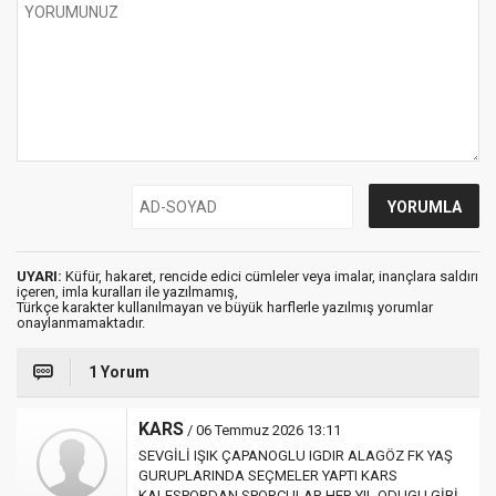
UYARI:
Küfür, hakaret, rencide edici cümleler veya imalar, inançlara saldırı
içeren, imla kuralları ile yazılmamış,
Türkçe karakter kullanılmayan ve büyük harflerle yazılmış yorumlar
onaylanmamaktadır.
1 Yorum
KARS
/ 06 Temmuz 2026 13:11
SEVGİLİ IŞIK ÇAPANOGLU IGDIR ALAGÖZ FK YAŞ
GURUPLARINDA SEÇMELER YAPTI KARS
KALESPORDAN SPORCULAR HER YIL ODUGU GİBİ