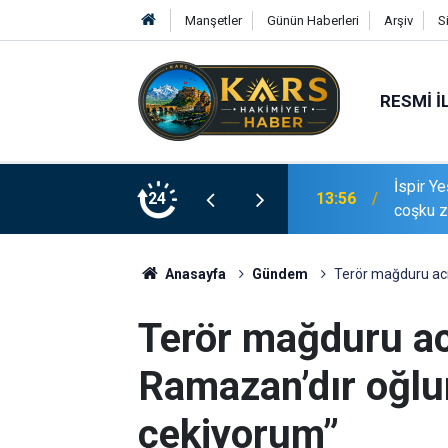
Manşetler
Günün Haberleri
Arşiv
S
RESMI İ
İspir Ye
13:56
24
coşku z
13:56
Vali Yam
Anasayfa
Gündem
Terör mağduru acı
Terör mağduru acı
Ramazan’dır oğlu
çekiyorum”