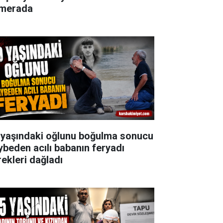
merada
 yaşındaki oğlunu boğulma sonucu
ybeden acılı babanın feryadı
rekleri dağladı