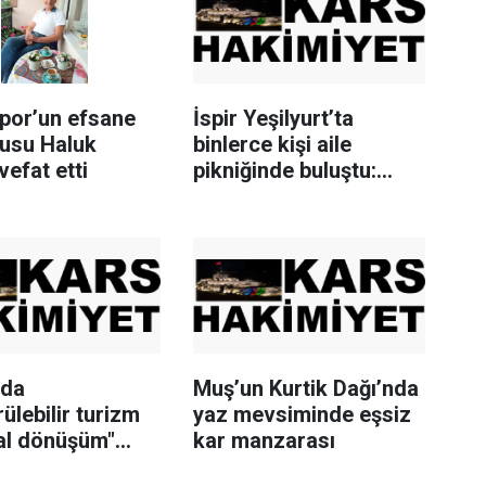
spor’un efsane
İspir Yeşilyurt’ta
cusu Haluk
binlerce kişi aile
efat etti
pikniğinde buluştu:
Geleneksel şenlikte
coşku zirvede
’da
Muş’un Kurtik Dağı’nda
ülebilir turizm
yaz mevsiminde eşsiz
tal dönüşüm"
kar manzarası
yı