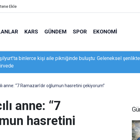
itene Ekle
LANLAR
KARS
GÜNDEM
SPOR
EKONOMI
şilyurt’ta binlerce kişi aile pikniğinde buluştu: Geleneksel şenlikte
irvede
lı Bal hasadına katıldı
lı anne: “7 Ramazan’dır oğlumun hasretini çekiyorum”
lı anne: “7
Gü
mun hasretini