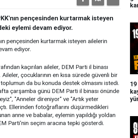
ka
 PKK'nın pençesinden kurtarmak isteyen
ndeki eylemi devam ediyor.
ın pençesinden kurtarmak isteyen ailelerin
devam ediyor.
fından kaçırılan aileler, DEM Parti il binası
ileler, çocuklarının en kısa sürede güvenli bir
, toplumun da bu konuda destek olmasını istedi.
19
afta çarşamba günü DEM Parti il binası önünde
ka
yü
eyiz", "Anneler direniyor" ve "Artık yeter
tı. Ellerinden fotoğraflarını düşürmedikleri
unan anne ve babalar, eylemin yapıldığı yoldan
 Parti'nin seçim aracına tepki gösterdi.