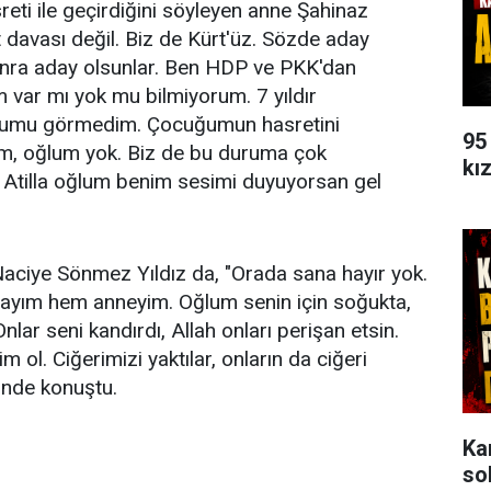
eti ile geçirdiğini söyleyen anne Şahinaz
davası değil. Biz de Kürt'üz. Sözde aday
 sonra aday olsunlar. Ben HDP ve PKK'dan
 var mı yok mu bilmiyorum. 7 yıldır
uğumu görmedim. Çocuğumun hasretini
95
m, oğlum yok. Biz de bu duruma çok
kı
n. Atilla oğlum benim sesimi duyuyorsan gel
Naciye Sönmez Yıldız da, "Orada sana hayır yok.
ayım hem anneyim. Oğlum senin için soğukta,
ar seni kandırdı, Allah onları perişan etsin.
m ol. Ciğerimizi yaktılar, onların da ciğeri
inde konuştu.
Ka
so