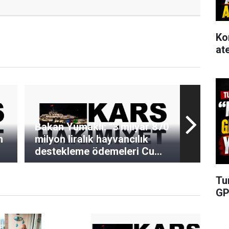
Ko
at
Bakan Yumaklı: "3 milyar 870
n
milyon liralık hayvancılık
destekleme ödemeleri Cuma
günü hesaplara yatırılacak"
Tu
GP