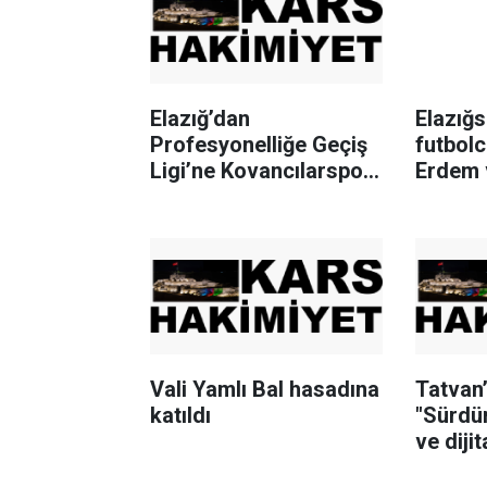
Elazığ’dan
Elazığ
Profesyonelliğe Geçiş
futbol
Ligi’ne Kovancılarspor
Erdem v
katılacak
Vali Yamlı Bal hasadına
Tatvan
katıldı
"Sürdür
ve diji
çalışta