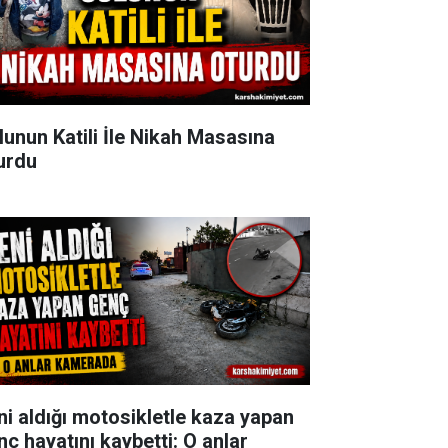
lunun Katili İle Nikah Masasına
urdu
ni aldığı motosikletle kaza yapan
nç hayatını kaybetti: O anlar