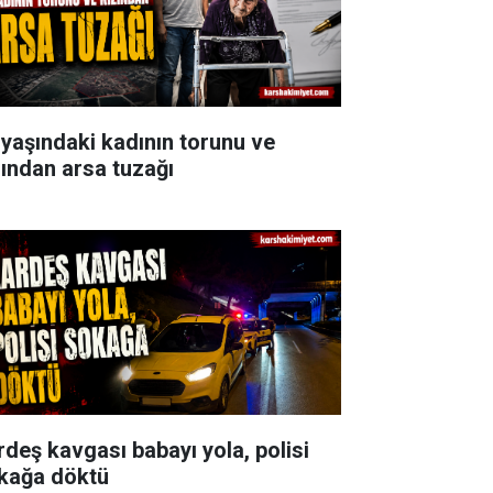
 yaşındaki kadının torunu ve
zından arsa tuzağı
rdeş kavgası babayı yola, polisi
kağa döktü