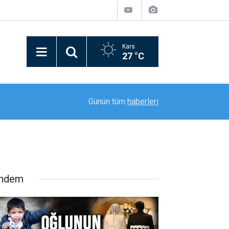
Kars
27 °C
13:54
Tatvan’da "Sürdürülebilir turizm ve dijital dönüşü
Günün tüm
haberleri
ndem