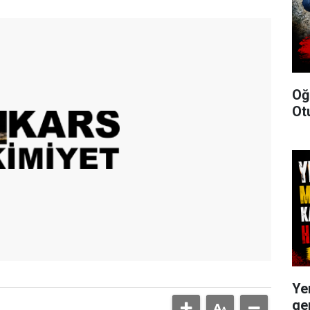
Oğ
Ot
Ye
ge