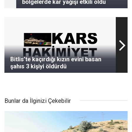
bölgelerde kar yağışı etkili oldu
Bitlis’te kaçırdığı kızın evini basan
şahıs 3 kişiyi öldürdü
Bunlar da İlginizi Çekebilir