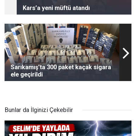
Kars’a yeni müftü atandı
Sarıkamış’ta 300 paket kaçak sigara
ele geçirildi
Bunlar da İlginizi Çekebilir