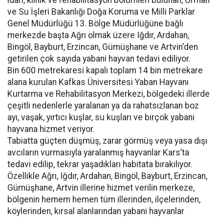
idari, klinik ve rehabilitasyon bölümleri bulunan, Orman
ve Su İşleri Bakanlığı Doğa Koruma ve Milli Parklar
Genel Müdürlüğü 13. Bölge Müdürlüğüne bağlı
merkezde başta Ağrı olmak üzere Iğdır, Ardahan,
Bingöl, Bayburt, Erzincan, Gümüşhane ve Artvin'den
getirilen çok sayıda yabani hayvan tedavi ediliyor.
Bin 600 metrekaresi kapalı toplam 14 bin metrekare
alana kurulan Kafkas Üniversitesi Yaban Hayvanı
Kurtarma ve Rehabilitasyon Merkezi, bölgedeki illerde
çeşitli nedenlerle yaralanan ya da rahatsızlanan boz
ayı, vaşak, yırtıcı kuşlar, su kuşları ve birçok yabani
hayvana hizmet veriyor.
Tabiatta güçten düşmüş, zarar görmüş veya yasa dışı
avcıların vurmasıyla yaralanmış hayvanlar Kars’ta
tedavi edilip, tekrar yaşadıkları habitata bırakılıyor.
Özellikle Ağrı, Iğdır, Ardahan, Bingöl, Bayburt, Erzincan,
Gümüşhane, Artvin illerine hizmet verilin merkeze,
bölgenin hemem hemen tüm illerinden, ilçelerinden,
köylerinden, kırsal alanlarından yabani hayvanlar